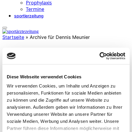
Prophylaxis
Termine
sportlerzeitung
Startseite
»
Archive für Dennis Meunier
Dennis Meunier
ist Sportwissenschaftler (M. Sc.) im ambulantem
Diese Webseite verwendet Cookies
Rehabilitationszentrum MED4SPORTS in Wiesbaden. Dort betreut
Wir verwenden Cookies, um Inhalte und Anzeigen zu
er unter anderem die Kader Athleten des OSP Hessen und
unterstützt das NLZ des SV Wehen 1926 Wiesbaden im Bereich
personalisieren, Funktionen für soziale Medien anbieten
Athletik und Rehabilitation. Zusätzlich ist er für die Fitness des
zu können und die Zugriffe auf unsere Website zu
deutschen Dressurreiters Matthias
analysieren. Außerdem geben wir Informationen zu Ihrer
Rath verantwortlich. Zuvor war er zwei Jahre im NLZ des 1.FSV
Mainz 05 als Athletiktrainer tätig.
Verwendung unserer Website an unsere Partner für
soziale Medien, Werbung und Analysen weiter. Unsere
Partner führen diese Informationen möglicherweise mit