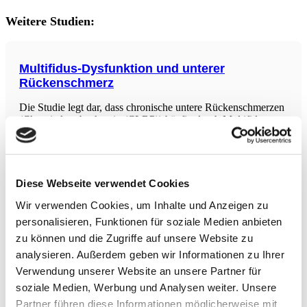
Weitere Studien:
Multifidus-Dysfunktion und unterer
Rückenschmerz
Die Studie legt dar, dass chronische untere Rückenschmerzen
(Chronic low back pain (CLBP)) häufig durch Multifidus-
Dysfunktion verursacht werden, die auf den Verlust der
neuromuskulären Kontrolle zurückzuführen ist. Restaurative
Neurostimulation (neuartiges implantierbares
Neurostimulatorsystem) zielt darauf ab, diesen Teufelskreis zu
durchbrechen, indem
Diese Webseite verwendet Cookies
Atemübungen gegen Angst und Stress
Wir verwenden Cookies, um Inhalte und Anzeigen zu
In dieser systematischen Übersichtsarbeit wurden die
personalisieren, Funktionen für soziale Medien anbieten
Auswirkungen von Atemübungen auf psychologische und
physiologische Ergebnisse in Bezug auf Angst und Stress bei
zu können und die Zugriffe auf unsere Website zu
Erwachsenen analysiert. Es wurden insgesamt 309 Studien
analysieren. Außerdem geben wir Informationen zu Ihrer
gesichtet, von denen 19 die Einschlusskriterien erfüllten.
Verwendung unserer Website an unsere Partner für
Zwölf Studien berichteten über signifikante
Nutraceuticals zur Behandlung depressiver
soziale Medien, Werbung und Analysen weiter. Unsere
Störungen
Partner führen diese Informationen möglicherweise mit