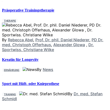
Präoperative Trainingstherapie
THERAPIE
By
Rebecca Abel
,
Prof. Dr. phil. Daniel Niederer
,
PD Dr.
med. Christoph Offerhaus
,
Alexander Glowa
,
Dr.
Sportwiss. Christiane Wilke
Kreatin für Longevity
By
News
ERNÄHRUNG
Sport mit Hüft- oder Knieprothese
By
Dr. med. Stefan
TRAINING
Schmidl