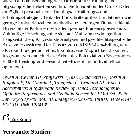
wiesen auf die Bedeutung der Darmflora für Erholung und
physiologische Belastbarkeit hin. Die Integration der Omics-Daten
ermöglicht personalisierte Trainings-, Ernährungs- und
Erholungsstrategien. Trotz der Fortschritte gibt es Limitationen wie
geringe Probandenzahlen, methodische Heterogenität und fehlende
Diversität der Kohorten (vor allem geringe Frauenrepräsentanz).
Zukünftige Forschung sollte sich auf Multi-Omics-Integration,
Langzeitstudien, KI-gestützte Analysen und geschlechtsspezifische
Ansätze fokussieren. Der Einsatz von CRISPR-Gen-Editing wird
als zukünftige, jedoch ethisch kontroverse Möglichkeit diskutiert.
Insgesamt verdeutlicht diese Arbeit das Potenzial von Socceromics,
Fußball-Leistung und Gesundheit effizient und individuell zu
optimieren.
Owen A, Ceylan Hİ, Zmijewski P, Biz C, Sciarretta G, Rossin A,
Ruggieri P, De Giorgio A, Trompetto C, Bragazzi NL, Puce L.
Socceromics: A Systematic Review of Omics Technologies to
Optimize Performance and Health in Soccer. Int J Mol Sci. 2026
Jan 12;27(2):749. doi: 10.3390/ijms27020749. PMID: 41596414;
PMCID: PMC12841393.
Zur Studie
Verwandte Studien: