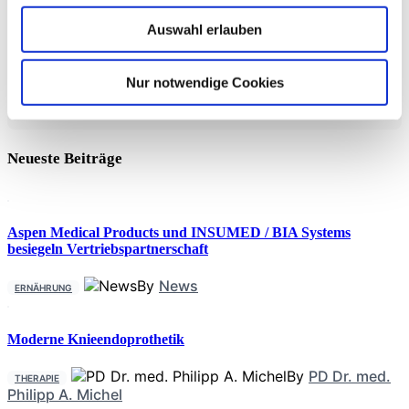
behandelt. Die Ergebnisse
Hamstring Stretching bei Rückenschmerzen
Auswahl erlauben
Diese Meta-Analyse untersuchte die Effektivität von
Oberschenkeldehnübungen (Hamstring-Stretching) zur
Nur notwendige Cookies
Schmerzlinderung und Funktionsverbesserung bei Patienten
mit Rückenschmerzen. Die Analyse, die 14 randomisierte
kontrollierte Studien mit insgesamt 735 Teilnehmern umfasste,
zeigte, dass Oberschenkeldehnungen zu einer signifikanten
Neueste Beiträge
Schmerzreduktion und einer verbesserten Funktion führten.
Aspen Medical Products und INSUMED / BIA Systems
besiegeln Vertriebspartnerschaft
By
News
ERNÄHRUNG
Moderne Knieendoprothetik
By
PD Dr. med.
THERAPIE
Philipp A. Michel