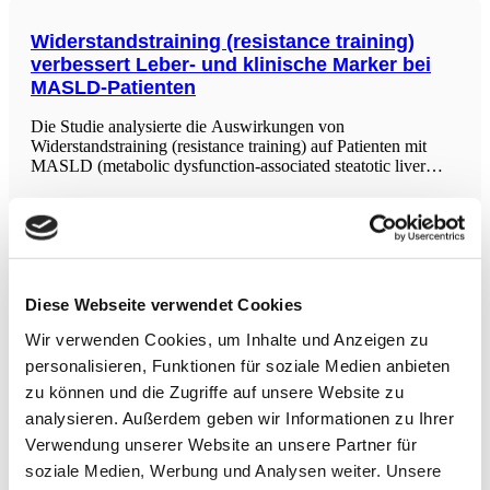
Widerstandstraining (resistance training)
verbessert Leber- und klinische Marker bei
MASLD-Patienten
Die Studie analysierte die Auswirkungen von
Widerstandstraining (resistance training) auf Patienten mit
MASLD (metabolic dysfunction-associated steatotic liver
disease), indem sie eine systematische Suche in mehreren
Datenbanken durchführte. Sechs randomisierte klinische
Studien mit insgesamt 232 erwachsenen Teilnehmern wurden
einbezogen. Die Ergebnisse
Mind-Muscle Connection in der
Sportphysiotherapie
Diese Webseite verwendet Cookies
Die Masterarbeit konzentriert sich auf die Mind-Muscle
Connection (MMC) und deren Auswirkungen auf die
Wir verwenden Cookies, um Inhalte und Anzeigen zu
Muskelanspannung bei Krafttrainingsübungen. Die
personalisieren, Funktionen für soziale Medien anbieten
Ergebnisse zeigen, dass ein interner Fokus während des
Trainings zu einer erhöhten Muskelaktivierung führt,
zu können und die Zugriffe auf unsere Website zu
insbesondere bei geschwächter Muskulatur, wie etwa nach
analysieren. Außerdem geben wir Informationen zu Ihrer
Verletzungen.
Photobiomodulation bei chronischen
Verwendung unserer Website an unsere Partner für
Schmerzen
soziale Medien, Werbung und Analysen weiter. Unsere