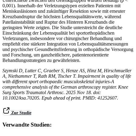
Unterschiede zwischen den Gelenkgruppen wurden bestätigt (p <
0,001). Innerhalb der Verletzungstypen erzielten Patienten mit
Meniskusläsionen und zukünftiger Resektion sowie mit erneuter
Kreuzbandruptur die höchsten Lebensqualitätswerte, während
Patellainstabilität und Ruptur des Hinteren Kreuzbands die
geringsten Werte zeigten. Die Studie unterstreicht die deutliche
Einschränkung der Lebensqualität bei sportorthopädischen
Verletzungen, insbesondere vor chirurgischer Behandlung und
empfiehlt eine stärkere Integration von Lebensqualitätsmessungen
und psychischer Gesundheitsförderung in orthopädische Versorgung
und Forschung, um ganzheitlichere, patientenorientierte
Behandlungsstrategien zu gewährleisten.
Szymski D, Lutter C, Graeber S, Henze AS, Hinz M, Hirschmueller
A, Niethammer T, Rath RM, Tischer T. Impairment in quality of life
with different sport orthopaedic musculoskeletal injuries-A
comprehensive analysis of the German arthroscopy register. Knee
Surg Sports Traumatol Arthrosc. 2025 Nov 18. doi:
10.1002/ksa.70205. Epub ahead of print. PMID: 41252607.
Zur Studie
Verwandte Studien: