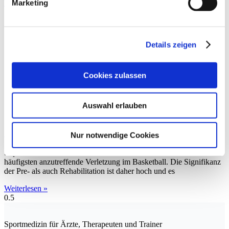
Marketing
Weiterlesen »
Details zeigen
Cookies zulassen
Auswahl erlauben
Supinationstrauma
Nur notwendige Cookies
Supinationstraumata sind mit rund 20 % Inzidenzrate die am
häufigsten anzutreffende Verletzung im Basketball. Die Signifikanz
der Pre- als auch Rehabilitation ist daher hoch und es
Weiterlesen »
Sportmedizin für Ärzte, Therapeuten und Trainer