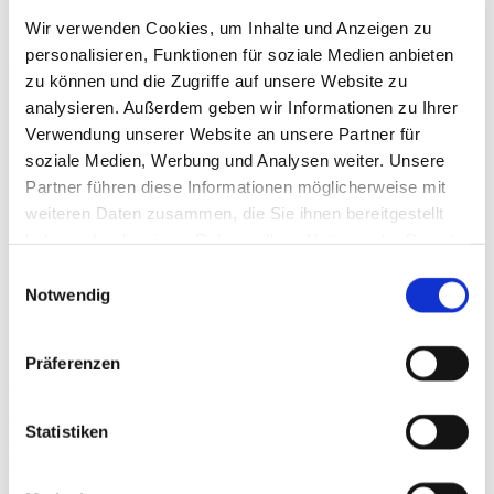
Wir verwenden Cookies, um Inhalte und Anzeigen zu
personalisieren, Funktionen für soziale Medien anbieten
Beiträge
zu können und die Zugriffe auf unsere Website zu
analysieren. Außerdem geben wir Informationen zu Ihrer
Verwendung unserer Website an unsere Partner für
soziale Medien, Werbung und Analysen weiter. Unsere
Partner führen diese Informationen möglicherweise mit
weiteren Daten zusammen, die Sie ihnen bereitgestellt
haben oder die sie im Rahmen Ihrer Nutzung der Dienste
gesammelt haben.
Einwilligungsauswahl
Notwendig
Präferenzen
Supination trauma
With an incidence rate of around 20%, supination trauma is the most
Statistiken
common injury in basketball. Pre- and rehabilitation are therefore
highly significant, and structured