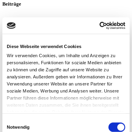
Beiträge
Diese Webseite verwendet Cookies
Wir verwenden Cookies, um Inhalte und Anzeigen zu
personalisieren, Funktionen für soziale Medien anbieten
zu können und die Zugriffe auf unsere Website zu
analysieren. Außerdem geben wir Informationen zu Ihrer
Verwendung unserer Website an unsere Partner für
Achilles tendonopathy
soziale Medien, Werbung und Analysen weiter. Unsere
In the case of AT, various entities can be clearly distinguished from
Partner führen diese Informationen möglicherweise mit
one another, since these sometimes differ significantly in both
weiteren Daten zusammen, die Sie ihnen bereitgestellt
pathogenesis and therapy: Midportion
haben oder die sie im Rahmen Ihrer Nutzung der Dienste
Weiterlesen »
gesammelt haben.
Einwilligungsauswahl
Notwendig