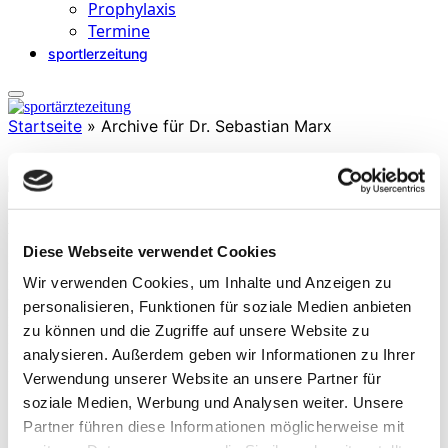
Prophylaxis
Termine
sportlerzeitung
Startseite
»
Archive für Dr. Sebastian Marx
Dr. Sebastian Marx
Diese Webseite verwendet Cookies
ist Absolvent der Ernst- AbbeHochschule Jena. Seit 2005 ist er beim
Forschungsinstitut JENVIS Research tätig, wo er für die
Wir verwenden Cookies, um Inhalte und Anzeigen zu
Laborleitung, Projektentwicklung und Koordination verantwortlich
personalisieren, Funktionen für soziale Medien anbieten
ist. Er erlangte den Doktorgrad in Biophysik 2022. Zu seinen
zu können und die Zugriffe auf unsere Website zu
Forschungsschwerpunkten zählen optische Messtechnik,
Kontaktlinsen, Intraokularlinsen und Sportoptometrie, ferner ist er
analysieren. Außerdem geben wir Informationen zu Ihrer
Lehrbeauftragter der Ernst Abbe Hochschule Jena.
Verwendung unserer Website an unsere Partner für
soziale Medien, Werbung und Analysen weiter. Unsere
Partner führen diese Informationen möglicherweise mit