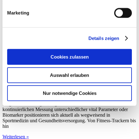
medicine and healthcare.
Marketing
Weiterlesen »
Details zeigen
Cookies zulassen
Auswahl erlauben
Wearables
Nur notwendige Cookies
Tragbare Technologien, sogenannte „Wearables“, zur
kontinuierlichen Messung unterschiedlicher vital Parameter oder
Biomarker positionieren sich aktuell als wegweisend in
Sportmedizin und Gesundheitsversorgung. Von Fitness-Trackern bis
hin
Weiterlesen »