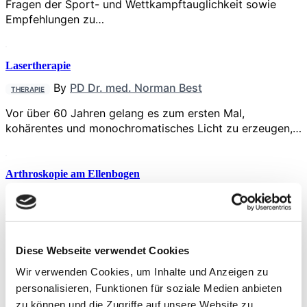
Fragen der Sport- und Wettkampftauglichkeit sowie
Empfehlungen zu…
Lasertherapie
By
PD Dr. med. Norman Best
THERAPIE
Vor über 60 Jahren gelang es zum ersten Mal,
kohärentes und monochromatisches Licht zu erzeugen,…
Arthroskopie am Ellenbogen
By
Dr. med. Robert Roenick
,
Dr. med.
OPERATION
Christian Schoepp
Die Arthroskopie besitzt inzwischen einen hohen
Stellenwert bei verschiedenen Verletzungen des
Diese Webseite verwendet Cookies
Ellbogengelenks. Insbesondere bei der…
Wir verwenden Cookies, um Inhalte und Anzeigen zu
personalisieren, Funktionen für soziale Medien anbieten
zu können und die Zugriffe auf unsere Website zu