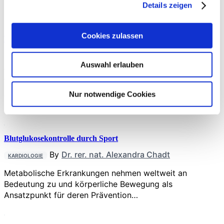
Behandlung zahlreicher chronischer…
Details zeigen
Cookies zulassen
Hamstringverletzungen
By
PD Dr. med. Gerrit Bode
,
Dr. med. Lisa
THERAPIE
Bode
,
Dr. med. Markus Wenning
,
Dr. med. Helge
Auswahl erlauben
Eberbach
Jede dritte Verletzung im Profifußball ist muskulär
Nur notwendige Cookies
bedingt und 27 % aller Ausfalltage sind auf muskuläre…
Blutglukosekontrolle durch Sport
By
Dr. rer. nat. Alexandra Chadt
KARDIOLOGIE
Metabolische Erkrankungen nehmen weltweit an
Bedeutung zu und körperliche Bewegung als
Ansatzpunkt für deren Prävention…