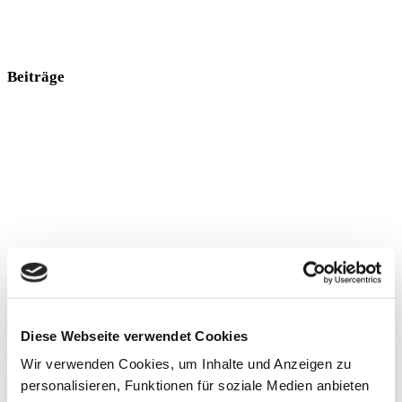
Beiträge
Treatment of muscle injuries
Diese Webseite verwendet Cookies
The treatment of muscle injuries is based first on the physiology
Wir verwenden Cookies, um Inhalte und Anzeigen zu
of muscle healing, and second on the site and severity of the
personalisieren, Funktionen für soziale Medien anbieten
injury. The “Munich Consensus