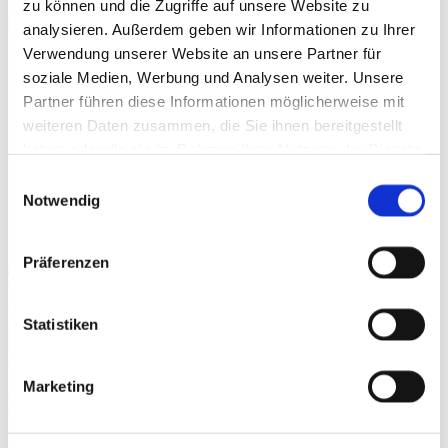
zu können und die Zugriffe auf unsere Website zu
Weiterlesen »
analysieren. Außerdem geben wir Informationen zu Ihrer
Verwendung unserer Website an unsere Partner für
soziale Medien, Werbung und Analysen weiter. Unsere
Partner führen diese Informationen möglicherweise mit
weiteren Daten zusammen, die Sie ihnen bereitgestellt
haben oder die sie im Rahmen Ihrer Nutzung der Dienste
gesammelt haben.
Einwilligungsauswahl
Notwendig
Präferenzen
Therapie von Muskelverletzungen
Die Basis für die Therapie von Muskelverletzungen bildet einerseits
Statistiken
die Physiologie der Muskelheilung, andererseits
Verletzungslokalisation und Ausmaß. Für die Beurteilung der
Verletzungsschwere werden am häufigsten
Marketing
Weiterlesen »