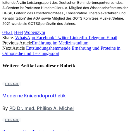
leitende Ärztin Leistungssport des Deutschen Behindertensportverbandes.
Außerdem ist Professor Hirschmüller u.a. Mitglied des Wissenschaftsrates der
DGSP, Leiterin des Expertenkomitees „Konservative Therapieverfahren und
Rehabilitation“ der AGA sowie Mitglied des GOTS Komitees Muskel/Sehne.
2021 wurde sie GOTS­Sportärztin des Jahres.
04/21
Heel
Wobenzym
Share.
WhatsApp
Facebook
Twitter
LinkedIn
Telegram
Email
Previous Article
Ernährung im Medizinstudium
Next Article
Entzündungshemmende Ernährung und Proteine in
Orthopädie und Leistungssport
Weitere Artikel aus dieser
Rubrik
THERAPIE
Moderne Knieendoprothetik
By
PD Dr. med. Philipp A. Michel
THERAPIE