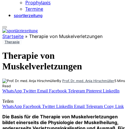
Prophylaxis
Termine
sportlerzeitung
Startseite
»
Therapie von Muskelverletzungen
Therapie
Therapie von
Muskelverletzungen
By
Prof. Dr. med. Anja Hirschmüller
5 Mins
Read
WhatsApp
Twitter
Email
Facebook
Telegram
Pinterest
LinkedIn
Teilen
WhatsApp
Facebook
Twitter
LinkedIn
Email
Telegram
Copy Link
Die Basis für die Therapie von Muskelverletzungen
bildet einerseits die Physiologie der Muskelheilung,
andererseits Verletzungslokalisation und Ausmaß. Für