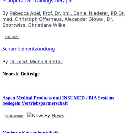
Präoperative Trainingstherapie
By
Rebecca Abel
,
Prof. Dr. phil. Daniel Niederer
,
PD Dr.
med. Christoph Offerhaus
,
Alexander Glowa
,
Dr.
Sportwiss. Christiane Wilke
THERAPIE
Schambeinentzündung
By
Dr. med. Michael Rettler
Neueste Beiträge
Aspen Medical Products und INSUMED / BIA Systems
besiegeln Vertriebspartnerschaft
By
News
ERNÄHRUNG
Moderne Knieendoprothetik