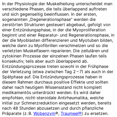
In der Physiologie der Muskelheilung unterscheidet man
verschiedene Phasen, die teils überlappend auftreten
und sich gegenseitig beeinflussen. In der ersten,
sogenannten „Degenerationsphase“ werden die
zerstörten Strukturen gesteuert abgebaut, gefolgt von
einer Entzündungsphase, in der die Myoproliferation
beginnt und einer Reparatur- und Regenerationsphase, in
der die Myoblasten differenzieren und Myo­tuben bilden,
welche dann zu Myofibrillen verschmelzen und so die
verletzten Muskelfasern reparieren. Die zellulären und
zytokinen Prozesse der einzelnen Phasen laufen teils
konsekutiv, teils aber auch überlappend ab.
Entzündungsprozesse treten sowohl in der Frühphase
der Verletzung (etwa zwischen Tag 2 – 7) als auch in der
Spätphase auf. Die Entzündungsprozesse haben in
diesem Rahmen durchaus positive Effekte und sollten
daher nach heutigem Wissensstand nicht komplett
medikamentös unterdrückt werden. Es wird daher
empfohlen, nicht-steroidale Antirheumatika, welche
initial zur Schmerzreduktion eingesetzt werden, bereits
nach 48 Stunden abzusetzen und durch pflanzliche
Präparate (z. B.
Wobenzym
®,
Traumeel®
) zu ersetzen.