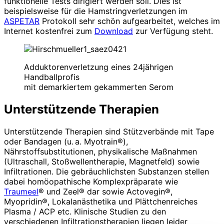
funktionelle Tests dirigiert werden soll. Dies ist
beispielsweise für die Hamstringverletzungen im
ASPETAR
Protokoll sehr schön aufgearbeitet, welches im
Internet kostenfrei zum
Download
zur Verfügung steht.
Adduktorenverletzung eines 24jährigen
Handballprofis
mit demarkiertem gekammerten Serom
Unterstützende Therapien
Unterstützende Therapien sind Stützverbände mit Tape
oder Bandagen (u. a. Myotrain®),
Nährstoffsubstitutionen, physikalische Maßnahmen
(Ultraschall, Stoßwellentherapie, Magnetfeld) sowie
Infiltrationen. Die gebräuchlichsten Substanzen stellen
dabei homöopathische Komplexpräparate wie
Traumeel
® und Zeel® dar sowie Actovegin®,
Myopridin®, Lokalanästhetika und Plättchenreiches
Plasma / ACP etc. Klinische Studien zu den
verschiedenen Infiltrationstherapien liegen leider