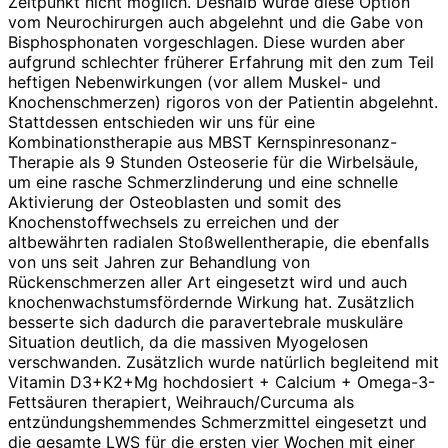
Zeitpunkt nicht möglich. Deshalb wurde diese Option
vom Neurochirurgen auch abgelehnt und die Gabe von
Bisphosphonaten vorgeschlagen. Diese wurden aber
aufgrund schlechter früherer Erfahrung mit den zum Teil
heftigen Nebenwirkungen (vor allem Muskel- und
Knochenschmerzen) rigoros von der Patientin abgelehnt.
Stattdessen entschieden wir uns für eine
Kombinationstherapie aus MBST Kernspinresonanz-
Therapie als 9 Stunden Osteoserie für die Wirbelsäule,
um eine rasche Schmerzlinderung und eine schnelle
Aktivierung der Osteoblasten und somit des
Knochenstoffwechsels zu erreichen und der
altbewährten radialen Stoßwellentherapie, die ebenfalls
von uns seit Jahren zur Behandlung von
Rückenschmerzen aller Art eingesetzt wird und auch
knochenwachstumsfördernde Wirkung hat. Zusätzlich
besserte sich dadurch die paravertebrale muskuläre
Situation deutlich, da die massiven Myogelosen
verschwanden. Zusätzlich wurde natürlich begleitend mit
Vitamin D3+K2+Mg hochdosiert + Calcium + Omega-3-
Fettsäuren therapiert, Weihrauch/Curcuma als
entzündungshemmendes Schmerzmittel eingesetzt und
die gesamte LWS für die ersten vier Wochen mit einer