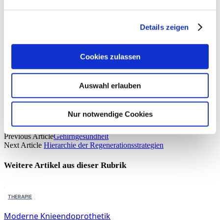
Details zeigen
Peter Stiller
Cookies zulassen
ist Facharzt für Allgemeinmedizin und Notfallmedizin in der Praxis
Allgemeinmedizin Lechhausen & MedWorks – Privatärztliche Praxis,
Augsburg. Er ist ehemaliger Mannschaftsarzt des Profiteams des FC
Auswahl erlauben
Augsburg und wiss. Beirat der sportärztezeitung.
Experten Profil
Nur notwendige Cookies
04/21
EMS
Share.
WhatsApp
Facebook
Twitter
LinkedIn
Telegram
Email
Previous Article
Gehirngesundheit
Next Article
Hierarchie der Regenerationsstrategien
Weitere Artikel aus dieser
Rubrik
THERAPIE
Moderne Knieendoprothetik