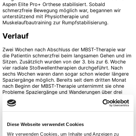
Aspen Elite Pro+ Orthese stabilisiert. Sobald
schmerzfreie Bewegung möglich war, begannen wir
unterstützend mit Physiotherapie und
Muskelaufbautraining zur Rumpfstabilisierung.
Verlauf
Zwei Wochen nach Abschluss der MBST-Therapie war
die Patientin schmerzfrei beim langsamen Gehen und im
Sitzen. Zusätzlich wurden von der 3. bis zur 6. Woche
vier radiale Stoßwellentherapien durchgeführt. Nach
sechs Wochen waren dann sogar schon wieder längere
Spaziergänge möglich. Bereits seit dem dritten Monat
nach Beginn der MBST-Therapie unternimmt sie ohne
Probleme Spaziergänge und Wanderungen über drei
Stunden.
Ein Kontroll-DXA vom 10.05.2021 zeigte neben der
klinischen Verbesserung auch eine deutliche Erhöhung
des T-Scores:
Diese Webseite verwendet Cookies
Mittlerer T-Score LWS: –4,2 (vorherige Messung
Wir verwenden Cookies, um Inhalte und Anzeigen zu