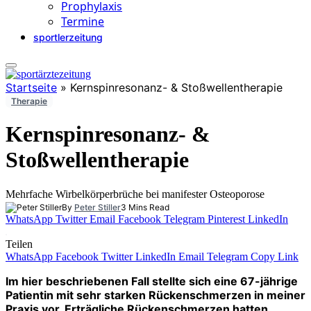
Prophylaxis
Termine
sportlerzeitung
Startseite
»
Kernspinresonanz- & Stoßwellentherapie
Therapie
Kernspinresonanz- &
Stoßwellentherapie
Mehrfache Wirbelkörperbrüche bei manifester Osteoporose
By
Peter Stiller
3 Mins Read
WhatsApp
Twitter
Email
Facebook
Telegram
Pinterest
LinkedIn
Teilen
WhatsApp
Facebook
Twitter
LinkedIn
Email
Telegram
Copy Link
Im hier beschriebenen Fall stellte sich eine 67-jährige
Patientin mit sehr starken Rückenschmerzen in meiner
Praxis vor. Erträgliche Rückenschmerzen hatten