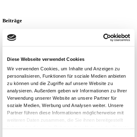
Beiträge
Diese Webseite verwendet Cookies
Wir verwenden Cookies, um Inhalte und Anzeigen zu
personalisieren, Funktionen für soziale Medien anbieten
zu können und die Zugriffe auf unsere Website zu
analysieren. Außerdem geben wir Informationen zu Ihrer
Verwendung unserer Website an unsere Partner für
Übergewicht und Adipositas
soziale Medien, Werbung und Analysen weiter. Unsere
Partner führen diese Informationen möglicherweise mit
Übergewicht und Adipositas spielen im medizinischen Alltag eine
weiteren Daten zusammen, die Sie ihnen bereitgestellt
zunehmende Rolle. Ca. 60 % der deutschen Erwachsenen leiden an
haben oder die sie im Rahmen Ihrer Nutzung der Dienste
Übergewicht (inkl. Adipositas) und über 20 % an einer
gesammelt haben.
Einwilligungsauswahl