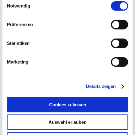
Weiterlesen »
Notwendig
Präferenzen
Statistiken
Marketing
Training und Schmerz
Details zeigen
Sport und Bewegung sind gesund, verhindern Krankheiten und
beschleunigen die Erholung nach Erkrankungen/Operationen.
Trotzdem liegt der Fokus in Diagnostik und Therapie eher auf
Cookies zulassen
Bildgebung, Laborbefunden,
Weiterlesen »
Auswahl erlauben