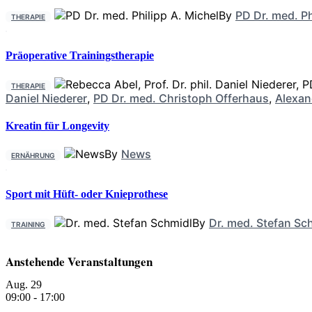
By
PD Dr. med. Ph
THERAPIE
Präoperative Trainingstherapie
THERAPIE
Daniel Niederer
,
PD Dr. med. Christoph Offerhaus
,
Alexan
Kreatin für Longevity
By
News
ERNÄHRUNG
Sport mit Hüft- oder Knieprothese
By
Dr. med. Stefan Sc
TRAINING
Anstehende Veranstaltungen
Aug.
29
09:00
-
17:00