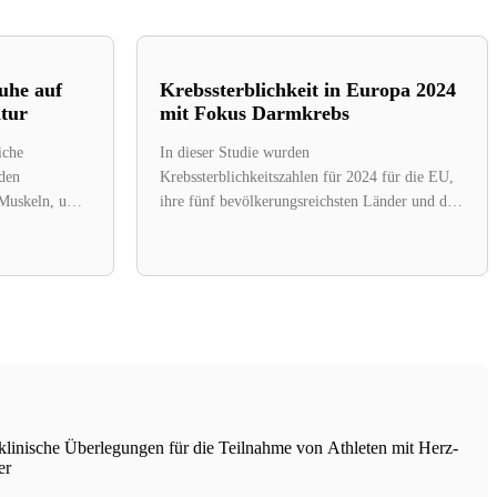
uhe auf
Krebssterblichkeit in Europa 2024
tur
mit Fokus Darmkrebs
iche
In dieser Studie wurden
 den
Krebssterblichkeitszahlen für 2024 für die EU,
 Muskeln, um
ihre fünf bevölkerungsreichsten Länder und das
Vereinigte Königreich vorhergesagt, mit...
linische Überlegungen für die Teilnahme von Athleten mit Herz-
er