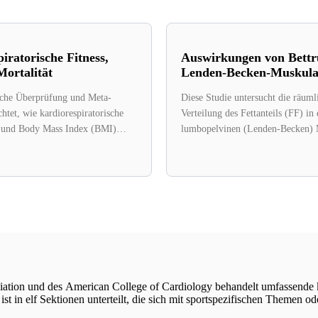
iratorische Fitness,
Auswirkungen von Bettr
ortalität
Lenden-Becken-Muskula
sche Überprüfung und Meta-
Diese Studie untersucht die räuml
htet, wie kardiorespiratorische
Verteilung des Fettanteils (FF) in
 und Body Mass Index (BMI)
lumbopelvinen (Lenden-Becken)
 Risiko für Herz-Kreislauf-
die am stärksten von der...
..
iation und des American College of Cardiology behandelt umfassende k
t in elf Sektionen unterteilt, die sich mit sportspezifischen Themen od