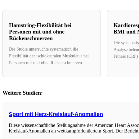
Hamstring-Flexibilität bei
Kardioresp
Personen mit und ohne
BMI und M
Rückenschmerzen
Die systemati
Die Studie untersuchte systematisch die
Analyse beleuc
Flexibilität der ischiokruralen Muskulatur bei
Fitness (CRF)
Personen mit und ohne Rückenschmerzen.
gemeinsam das
Dabei wurden zahlreiche Studien analysiert,...
Erkrankungen.
Weitere Studien:
Sport mit Herz-Kreislauf-Anomalien
Diese wissenschaftliche Stellungnahme der American Heart Assoc
Kreislauf-Anomalien an wettkampforientiertem Sport. Der Bericht is