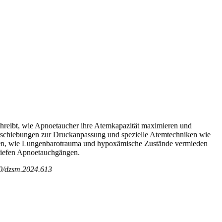
chreibt, wie Apnoetaucher ihre Atemkapazität maximieren und
erschiebungen zur Druckanpassung und spezielle Atemtechniken wie
igen, wie Lungenbarotrauma und hypoxämische Zustände vermieden
 tiefen Apnoetauchgängen.
60/dzsm.2024.613