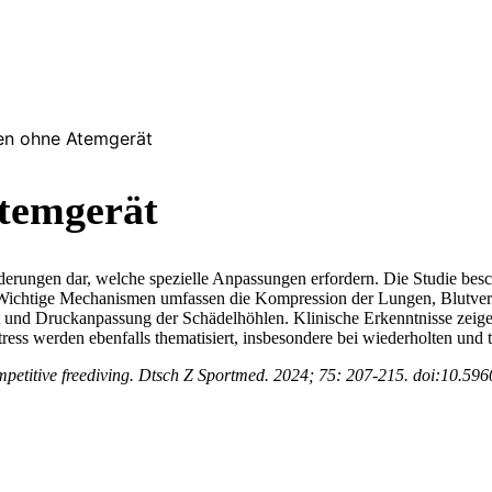
en ohne Atemgerät
temgerät
rderungen dar, welche spezielle Anpassungen erfordern. Die Studie bes
n. Wichtige Mechanismen umfassen die Kompression der Lungen, Blutv
ät und Druckanpassung der Schädelhöhlen. Klinische Erkenntnisse ze
ess werden ebenfalls thematisiert, insbesondere bei wiederholten und
ompetitive freediving. Dtsch Z Sportmed. 2024; 75: 207-215. doi:10.59