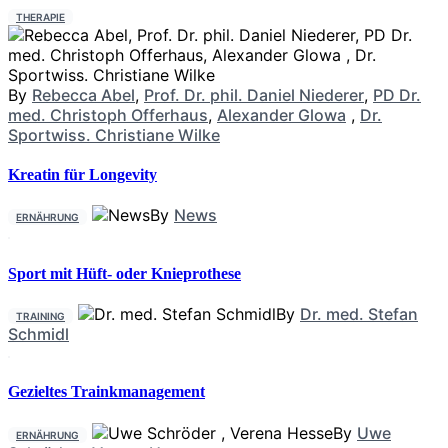
THERAPIE
By
Rebecca Abel
,
Prof. Dr. phil. Daniel Niederer
,
PD Dr.
med. Christoph Offerhaus
,
Alexander Glowa
,
Dr.
Sportwiss. Christiane Wilke
Kreatin für Longevity
By
News
ERNÄHRUNG
Sport mit Hüft- oder Knieprothese
By
Dr. med. Stefan
TRAINING
Schmidl
Gezieltes Trainkmanagement
By
Uwe
ERNÄHRUNG