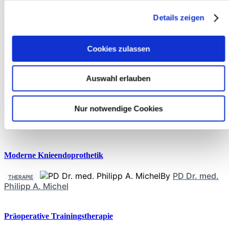
Stunden-Diät-Erinnerungen erfasst. Die Analyse mittels
multivariabler linearer Regressionsmodelle ergab, dass sowohl
Details zeigen
Kohlenhydrate als auch Gesamtfett- konsum positiv mit einer
Isokalorisches Time-Restricted Eating bei
übergewichtigen Frauen
Cookies zulassen
In der Studie wurden 31 übergewichtige Frauen über jeweils
2 Wochen entweder mit frühem TRE (eTRE) oder spätem
TRE (lTRE) unter isokalorischen Bedingungen (gleiche
Auswahl erlauben
Kalorienmenge) untersucht. Die Teilnehmer hielten ihre
gewohnte Ernährung und körperliche Aktivität bei und
zeigten eine hohe
Nur notwendige Cookies
Neueste Beiträge
Moderne Knieendoprothetik
By
PD Dr. med.
THERAPIE
Philipp A. Michel
Präoperative Trainingstherapie