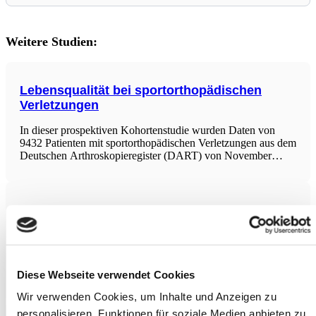
Weitere Studien:
Lebensqualität bei sportorthopädischen
Verletzungen
In dieser prospektiven Kohortenstudie wurden Daten von
9432 Patienten mit sportorthopädischen Verletzungen aus dem
Deutschen Arthroskopieregister (DART) von November
2017 bis Januar 2025 ausgewertet. Die Lebensqualität wurde
mittels EuroQol-Index (EQ) und visueller Analogskala (EQ-
VAS) vor Operation erfasst. Die höchsten EQ-Werte
Vermeidbare Krebsfälle durch veränderbare
Risikofaktoren
Diese umfassende Analyse schätzt den Anteil der durch
veränderbare Risikofaktoren verursachten Krebsfälle weltweit
Diese Webseite verwendet Cookies
und regional für das Jahr 2022. Ausgehend von
GLOBOCAN-Daten und Expositionsdaten aus etwa 2012
Wir verwenden Cookies, um Inhalte und Anzeigen zu
zur Berücksichtigung der Latenzzeit wurde der Anteil (PAF)
von 30 Risikofaktoren wie Tabakrauchen,
personalisieren, Funktionen für soziale Medien anbieten zu