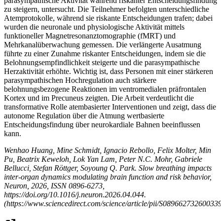
parasympathische Aktivität während riskanter Entscheidungsfindung
zu steigern, untersucht. Die Teilnehmer befolgten unterschiedliche
Atemprotokolle, während sie riskante Entscheidungen trafen; dabei
wurden die neuronale und physiologische Aktivität mittels
funktioneller Magnetresonanztomographie (fMRT) und
Mehrkanalüberwachung gemessen. Die verlängerte Ausatmung
führte zu einer Zunahme riskanter Entscheidungen, indem sie die
Belohnungsempfindlichkeit steigerte und die parasympathische
Herzaktivität erhöhte. Wichtig ist, dass Personen mit einer stärkeren
parasympathischen Hochregulation auch stärkere
belohnungsbezogene Reaktionen im ventromedialen präfrontalen
Kortex und im Precuneus zeigten. Die Arbeit verdeutlicht die
transformative Rolle atembasierter Interventionen und zeigt, dass die
autonome Regulation über die Atmung wertbasierte
Entscheidungsfindung über neurokardiale Bahnen beeinflussen
kann.
Wenhao Huang, Mine Schmidt, Ignacio Rebollo, Felix Molter, Min
Pu, Beatrix Keweloh, Lok Yan Lam, Peter N.C. Mohr, Gabriele
Bellucci, Stefan Röttger, Soyoung Q. Park. Slow breathing impacts
inter-organ dynamics modulating brain function and risk behavior,
Neuron, 2026, ISSN 0896-6273,
https://doi.org/10.1016/j.neuron.2026.04.044.
(https://www.sciencedirect.com/science/article/pii/S08966273260033