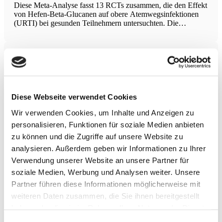
Diese Meta-Analyse fasst 13 RCTs zusammen, die den Effekt
von Hefen-Beta-Glucanen auf obere Atemwegsinfektionen
(URTI) bei gesunden Teilnehmern untersuchten. Die
Ergebnisse zeigten, dass die Einnahme von Hefen-Beta-
Glucanen im Vergleich zu Placebo die Inzidenz von URTI
signifikant um etwa 65 %
Vermeidung medizinischer Informationen
Die systematische Überprüfung und Meta-Analyse
untersuchte die globale Empirie zur Vermeidung
medizinischer Informationen und stellte fest, dass fast 30 %
Diese Webseite verwendet Cookies
der Teilnehmer Informationen über Gesundheitszustände
Wir verwenden Cookies, um Inhalte und Anzeigen zu
vermeiden. Am häufigsten wurde die Vermeidung bei
Alzheimer (41 %) und Huntington (40 %) beobachtet,
personalisieren, Funktionen für soziale Medien anbieten
Intraartikuläre Injektionen zur
zu können und die Zugriffe auf unsere Website zu
Knorpelregeneration bei Kniearthrose
analysieren. Außerdem geben wir Informationen zu Ihrer
Verwendung unserer Website an unsere Partner für
Primäre Kniearthrose beginnt mit strukturellem
soziale Medien, Werbung und Analysen weiter. Unsere
Knorpelschaden, der eine selbstverstärkende
Entzündungsreaktion auslöst, welche die
Partner führen diese Informationen möglicherweise mit
Knorpeldegeneration weiter vorantreibt. Die aktuelle
weiteren Daten zusammen, die Sie ihnen bereitgestellt
Standardtherapie fokussiert auf symptomatische Behandlung
haben oder die sie im Rahmen Ihrer Nutzung der Dienste
mit intraartikulären Kortison- und Hyaluronsäure-Injektionen,
die allerdings den Krankheitsverlauf nicht verlangsamen. Die
HIIT erhöht Thrombozyten- und TGF-β-
gesammelt haben.