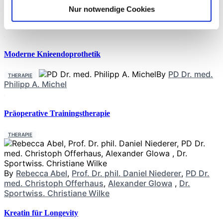
Verbesserung der Stimmung, Stressbewältigung
Nur notwendige Cookies
Neueste Beiträge
Moderne Knieendoprothetik
By
PD Dr. med.
THERAPIE
Philipp A. Michel
Präoperative Trainingstherapie
THERAPIE
By
Rebecca Abel
,
Prof. Dr. phil. Daniel Niederer
,
PD Dr.
med. Christoph Offerhaus
,
Alexander Glowa
,
Dr.
Sportwiss. Christiane Wilke
Kreatin für Longevity