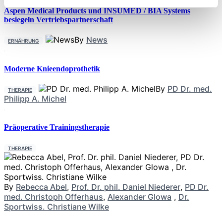
Aspen Medical Products und INSUMED / BIA Systems
besiegeln Vertriebspartnerschaft
By
News
ERNÄHRUNG
Moderne Knieendoprothetik
By
PD Dr. med.
THERAPIE
Philipp A. Michel
Präoperative Trainingstherapie
THERAPIE
By
Rebecca Abel
,
Prof. Dr. phil. Daniel Niederer
,
PD Dr.
med. Christoph Offerhaus
,
Alexander Glowa
,
Dr.
Sportwiss. Christiane Wilke