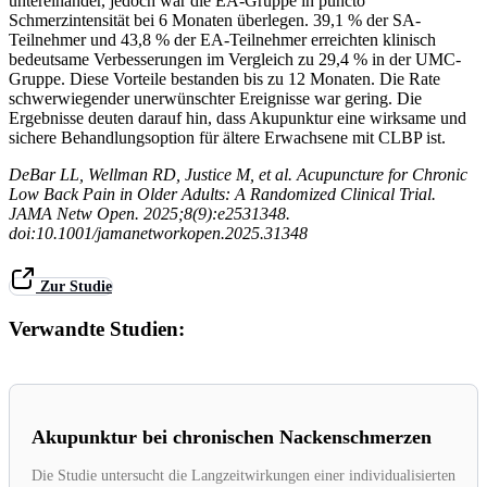
untereinander, jedoch war die EA-Gruppe in puncto
Schmerzintensität bei 6 Monaten überlegen. 39,1 % der SA-
Teilnehmer und 43,8 % der EA-Teilnehmer erreichten klinisch
bedeutsame Verbesserungen im Vergleich zu 29,4 % in der UMC-
Gruppe. Diese Vorteile bestanden bis zu 12 Monaten. Die Rate
schwerwiegender unerwünschter Ereignisse war gering. Die
Ergebnisse deuten darauf hin, dass Akupunktur eine wirksame und
sichere Behandlungsoption für ältere Erwachsene mit CLBP ist.
DeBar LL, Wellman RD, Justice M, et al. Acupuncture for Chronic
Low Back Pain in Older Adults: A Randomized Clinical Trial.
JAMA Netw Open. 2025;8(9):e2531348.
doi:10.1001/jamanetworkopen.2025.31348
Zur Studie
Verwandte Studien:
Akupunktur bei chronischen Nackenschmerzen
Die Studie untersucht die Langzeitwirkungen einer individualisierten