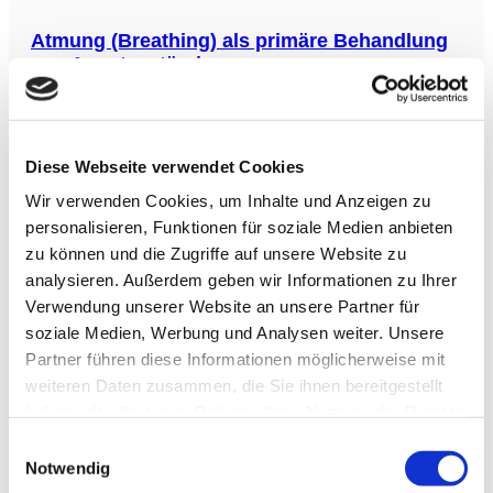
dass mechanischer Stress eine Dephosphorylierung von
BAG3 auslöst,
Atmung (Breathing) als primäre Behandlung
von Angstzuständen
Diese Studie beleuchtet die komplexe Beziehung zwischen
Atmung und Emotionen und das Potenzial der Atmung,
Veränderungen im autonomen Nervensystem zu beeinflussen.
Aktuelle Forschungen deuten darauf hin, dass das Umkehren
Diese Webseite verwendet Cookies
von homöostatischen Veränderungen durch Meditation und
Wir verwenden Cookies, um Inhalte und Anzeigen zu
Atemtechniken möglicherweise effektiver ist als
Hamstring Stretching bei Rückenschmerzen
personalisieren, Funktionen für soziale Medien anbieten
zu können und die Zugriffe auf unsere Website zu
Diese Meta-Analyse untersuchte die Effektivität von
analysieren. Außerdem geben wir Informationen zu Ihrer
Oberschenkeldehnübungen (Hamstring-Stretching) zur
Schmerzlinderung und Funktionsverbesserung bei Patienten
Verwendung unserer Website an unsere Partner für
mit Rückenschmerzen. Die Analyse, die 14 randomisierte
soziale Medien, Werbung und Analysen weiter. Unsere
kontrollierte Studien mit insgesamt 735 Teilnehmern umfasste,
Partner führen diese Informationen möglicherweise mit
zeigte, dass Oberschenkeldehnungen zu einer signifikanten
Schmerzreduktion und einer verbesserten Funktion führten.
weiteren Daten zusammen, die Sie ihnen bereitgestellt
Akupunktur lindert chronische
haben oder die sie im Rahmen Ihrer Nutzung der Dienste
Rückenschmerzen
gesammelt haben.
Einwilligungsauswahl
Die Studie untersuchte die Wirksamkeit von
Notwendig
Standardakupunktur (SA) und erweiterter Akupunktur (EA)