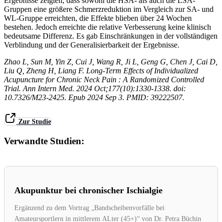
Ergebnisse zeigten, dass sowohl die HSA- als auch die LSA-
Gruppen eine größere Schmerzreduktion im Vergleich zur SA- und
WL-Gruppe erreichten, die Effekte blieben über 24 Wochen
bestehen. Jedoch erreichte die relative Verbesserung keine klinisch
bedeutsame Differenz. Es gab Einschränkungen in der vollständigen
Verblindung und der Generalisierbarkeit der Ergebnisse.
Zhao L, Sun M, Yin Z, Cui J, Wang R, Ji L, Geng G, Chen J, Cai D,
Liu Q, Zheng H, Liang F. Long-Term Effects of Individualized
Acupuncture for Chronic Neck Pain : A Randomized Controlled
Trial. Ann Intern Med. 2024 Oct;177(10):1330-1338. doi:
10.7326/M23-2425. Epub 2024 Sep 3. PMID: 39222507.
Zur Studie
Verwandte Studien:
Akupunktur bei chronischer Ischialgie
Ergänzend zu dem Vortrag „Bandscheibenvorfälle bei
Amateursportlern in mittlerem ALter (45+)“ von Dr. Petra Büchin