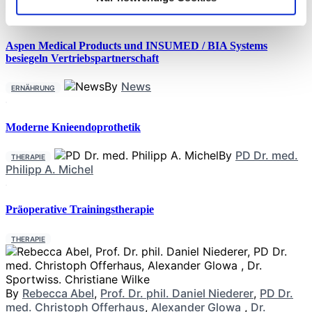
Aspen Medical Products und INSUMED / BIA Systems
besiegeln Vertriebspartnerschaft
By
News
ERNÄHRUNG
Moderne Knieendoprothetik
By
PD Dr. med.
THERAPIE
Philipp A. Michel
Präoperative Trainingstherapie
THERAPIE
By
Rebecca Abel
,
Prof. Dr. phil. Daniel Niederer
,
PD Dr.
med. Christoph Offerhaus
,
Alexander Glowa
,
Dr.