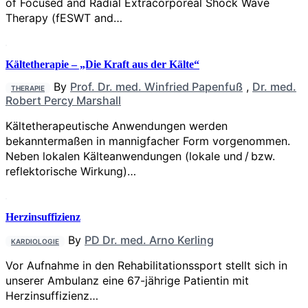
of Focused and Radial Extracorporeal Shock Wave
Therapy (fESWT and…
Kältetherapie – „Die Kraft aus der Kälte“
By
Prof. Dr. med. Winfried Papenfuß
,
Dr. med.
THERAPIE
Robert Percy Marshall
Kältetherapeutische Anwendungen werden
bekanntermaßen in mannigfacher Form vorgenommen.
Neben lokalen Kälteanwendungen (lokale und / bzw.
reflektorische Wirkung)…
Herzinsuffizienz
By
PD Dr. med. Arno Kerling
KARDIOLOGIE
Vor Aufnahme in den Rehabilitationssport stellt sich in
unserer Ambulanz eine 67-jährige Patientin mit
Herzinsuffizienz…