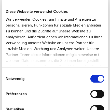
Diese Webseite verwendet Cookies
Training und Schmerz
Wir verwenden Cookies, um Inhalte und Anzeigen zu
By
Dr. med. Kay Niemier
,
Dr. med. Michael
TRAINING
personalisieren, Funktionen für soziale Medien anbieten
Brinkers
,
Dr. med. Esther Maria Vitt
zu können und die Zugriffe auf unsere Website zu
Sport und Bewegung sind gesund, verhindern
analysieren. Außerdem geben wir Informationen zu Ihrer
Krankheiten und beschleunigen die Erholung nach
Verwendung unserer Website an unsere Partner für
Erkrankungen/Operationen. Trotzdem liegt…
soziale Medien, Werbung und Analysen weiter. Unsere
Partner führen diese Informationen möglicherweise mit
weiteren Daten zusammen, die Sie ihnen bereitgestellt
Achtsamkeit & Ernährung
haben oder die sie im Rahmen Ihrer Nutzung der Dienste
By
Dr. rer. oec. Dr. rer. medic. Maren
PSYCHOLOGIE
gesammelt haben.
Einwilligungsauswahl
Michaelsen
,
Tanja Simone Ecken
,
Jil Herker
,
Univ.-Prof.
Notwendig
Dr. med. Tobias Esch
Sowohl Athlet:innen als auch Freizeitsportler:innen
Präferenzen
können von einer achtsamen Ernährungsweise
profitieren, bspw. um ihre Leistung…
Statistiken