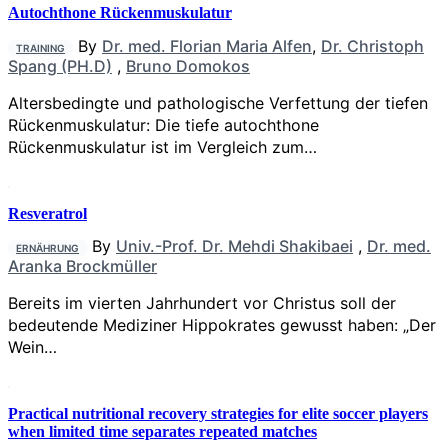
Autochthone Rückenmuskulatur
By
Dr. med. Florian Maria Alfen
,
Dr. Christoph
TRAINING
Spang (PH.D)
,
Bruno Domokos
Altersbedingte und pathologische Verfettung der tiefen
Rückenmuskulatur: Die tiefe autochthone
Rückenmuskulatur ist im Vergleich zum…
Resveratrol
By
Univ.-Prof. Dr. Mehdi Shakibaei
,
Dr. med.
ERNÄHRUNG
Aranka Brockmüller
Bereits im vierten Jahrhundert vor Christus soll der
bedeutende Mediziner Hippokrates gewusst haben: „Der
Wein…
Practical nutritional recovery strategies for elite soccer players
when limited time separates repeated matches