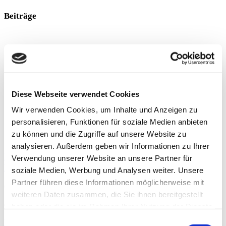
Beiträge
Diese Webseite verwendet Cookies
Wir verwenden Cookies, um Inhalte und Anzeigen zu
personalisieren, Funktionen für soziale Medien anbieten
zu können und die Zugriffe auf unsere Website zu
analysieren. Außerdem geben wir Informationen zu Ihrer
Isolated Resistance Training of the Lumbar
Verwendung unserer Website an unsere Partner für
Extensors
soziale Medien, Werbung und Analysen weiter. Unsere
Partner führen diese Informationen möglicherweise mit
Chronic back pain continues to be a widespread clinical problem.
weiteren Daten zusammen, die Sie ihnen bereitgestellt
Innovative therapeutic approaches that focus on strengthening the
deep back muscles, especially the multifidus muscle
haben oder die sie im Rahmen Ihrer Nutzung der Dienste
gesammelt haben.
Einwilligungsauswahl
Weiterlesen »