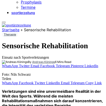
Prophylaxis
Termine
sportlerzeitung
Startseite
»
Sensorische Rehabilitation
Therapie
Sensorische Rehabilitation
Einsatz nach Sportverletzungen
By
Andreas Könings
6 Mins Read
WhatsApp
Twitter
Email
Facebook
Telegram
Pinterest
LinkedIn
Foto: Nils Schwarz
Teilen
WhatsApp
Facebook
Twitter
LinkedIn
Email
Telegram
Copy Link
Verletzungen sind eine unvermeidbare Realität in der
Welt des Sports. Während die meisten
Rehabilitationsmaßnahmen sich darauf konzentrieren,
die Integrität des verletzten Bereichs