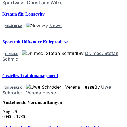
Sportwiss. Christiane Wilke
Kreatin für Longevity
By
News
ERNÄHRUNG
Sport mit Hüft- oder Knieprothese
By
Dr. med. Stefan
TRAINING
Schmidl
Gezieltes Trainkmanagement
By
Uwe
ERNÄHRUNG
Schröder
,
Verena Hesse
Anstehende Veranstaltungen
Aug.
29
09:00
-
17:00