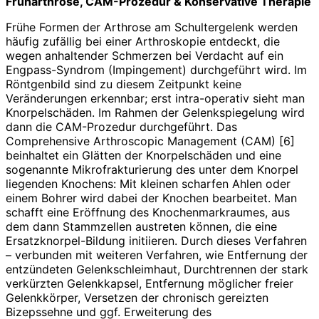
Früharthrose, CAM-Prozedur & Konservative Therapie
Frühe Formen der Arthrose am Schultergelenk werden
häufig zufällig bei einer Arthroskopie entdeckt, die
wegen anhaltender Schmerzen bei Verdacht auf ein
Engpass-Syndrom (Impingement) durchgeführt wird. Im
Röntgenbild sind zu diesem Zeitpunkt keine
Veränderungen erkennbar; erst intra-operativ sieht man
Knorpelschäden. Im Rahmen der Gelenkspiegelung wird
dann die CAM-Prozedur durchgeführt. Das
Comprehensive Arthroscopic Management (CAM) [6]
beinhaltet ein Glätten der Knorpelschäden und eine
sogenannte Mikrofrakturierung des unter dem Knorpel
liegenden Knochens: Mit kleinen scharfen Ahlen oder
einem Bohrer wird dabei der Knochen bearbeitet. Man
schafft eine Eröffnung des Knochenmarkraumes, aus
dem dann Stammzellen austreten können, die eine
Ersatzknorpel-Bildung initiieren. Durch dieses Verfahren
– verbunden mit weiteren Verfahren, wie Entfernung der
entzündeten Gelenkschleimhaut, Durchtrennen der stark
verkürzten Gelenkkapsel, Entfernung möglicher freier
Gelenkkörper, Versetzen der chronisch gereizten
Bizepssehne und ggf. Erweiterung des