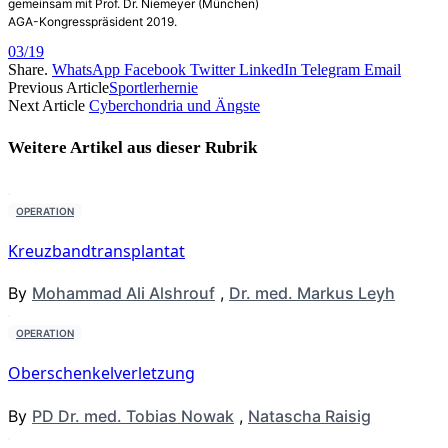
gemeinsam mit Prof. Dr. Niemeyer (München)
AGA-Kongresspräsident 2019.
03/19
Share.
WhatsApp
Facebook
Twitter
LinkedIn
Telegram
Email
Previous Article
Sportlerhernie
Next Article
Cyberchondria und Ängste
Weitere Artikel aus dieser
Rubrik
OPERATION
Kreuzbandtransplantat
By
Mohammad Ali Alshrouf
,
Dr. med. Markus Leyh
OPERATION
Oberschenkelverletzung
By
PD Dr. med. Tobias Nowak
,
Natascha Raisig