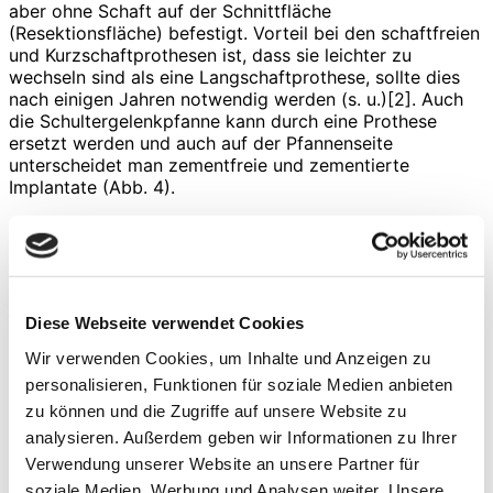
aber ohne Schaft auf der Schnittfläche
(Resektionsfläche) befestigt. Vorteil bei den schaftfreien
und Kurzschaftprothesen ist, dass sie leichter zu
wechseln sind als eine Langschaftprothese, sollte dies
nach einigen Jahren notwendig werden (s. u.)[2]. Auch
die Schultergelenkpfanne kann durch eine Prothese
ersetzt werden und auch auf der Pfannenseite
unterscheidet man zementfreie und zementierte
Implantate (Abb. 4).
Abb. 4 Zementfreie und zementierte
Implantate
Anatomische Prothese vs. inverse Prothese
Diese Webseite verwendet Cookies
Für alle Formen der Arthrose des Schultergelenks mit
Wir verwenden Cookies, um Inhalte und Anzeigen zu
intakter Rotatorenmanschette ist in der Regel die
personalisieren, Funktionen für soziale Medien anbieten
anatomische Prothese indiziert (Omarthrose
zu können und die Zugriffe auf unsere Website zu
(Gelenkverschleiß im Schultergelenk), Arthrose nach
Knochenbrüchen (posttraumatisch), Absterben des
analysieren. Außerdem geben wir Informationen zu Ihrer
Oberarmkopfes (Humeruskopfnekrose), Rheumatoide
Verwendung unserer Website an unsere Partner für
Arthritis). Durch diese werden die erkrankten
soziale Medien, Werbung und Analysen weiter. Unsere