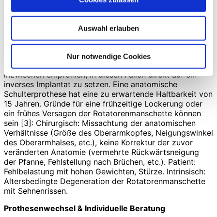
es bei lange bestehender Arthrose zu einem vermehrten
Verbrauch der hinteren Pfanne und zu einer
Verschiebung des Oberarmkopfes nach hinten. Es hat
Auswahl erlauben
sich gezeigt, dass, je mehr die Pfanne verbraucht und
der Oberarmkopf nach hinten verschoben ist, die
Implantation einer anatomischen Prothese zu einer
Nur notwendige Cookies
frühen Lockerung des Implantates führt. Deshalb wird
inzwischen empfohlen, in diesen Fällen direkt auf ein
inverses Implantat zu setzen. Eine anatomische
Schulterprothese hat eine zu erwartende Haltbarkeit von
15 Jahren. Gründe für eine frühzeitige Lockerung oder
ein frühes Versagen der Rotatorenmanschette können
sein [3]: Chirurgisch: Missachtung der anatomischen
Verhältnisse (Größe des Oberarmkopfes, Neigungswinkel
des Oberarmhalses, etc.), keine Korrektur der zuvor
veränderten Anatomie (vermehrte Rückwärtsneigung
der Pfanne, Fehlstellung nach Brüchen, etc.). Patient:
Fehlbelastung mit hohen Gewichten, Stürze. Intrinsisch:
Altersbedingte Degeneration der Rotatorenmanschette
mit Sehnenrissen.
Prothesenwechsel & Individuelle Beratung