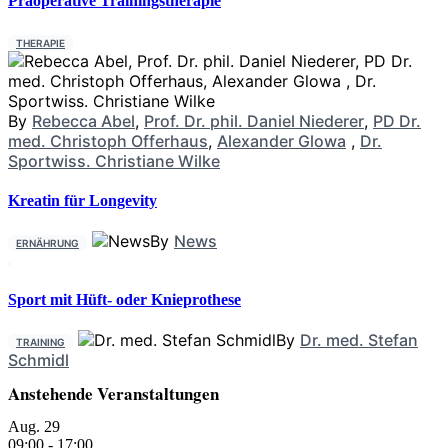
Präoperative Trainingstherapie
THERAPIE
By
Rebecca Abel
,
Prof. Dr. phil. Daniel Niederer
,
PD Dr.
med. Christoph Offerhaus
,
Alexander Glowa
,
Dr.
Sportwiss. Christiane Wilke
Kreatin für Longevity
By
News
ERNÄHRUNG
Sport mit Hüft- oder Knieprothese
By
Dr. med. Stefan
TRAINING
Schmidl
Anstehende Veranstaltungen
Aug.
29
09:00
-
17:00