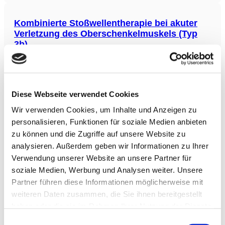
Erhöhung der plasmaferulasäure (FA) und Dihydroferulasäure
(DHFA) Spiegel sowie eine
Kombinierte Stoßwellentherapie bei akuter
Verletzung des Oberschenkelmuskels (Typ
3b)
In dieser kontrollierten Studie mit 36 semi-professionellen
Sportlern (Fußball, Hockey, Rugby) wurde die Hypothese
getestet, dass eine radiale extrakorporale Stoßwellentherapie
(rESWT) + spezifisches Rehabilitationsprogramm (RP)
Diese Webseite verwendet Cookies
effektiver ist als eine Schein (sham) rESWT + RP bei akuten
Verletzungen des Oberschenkelmuskels (Typ
Wir verwenden Cookies, um Inhalte und Anzeigen zu
Einfluss von Sauerkirschsaft auf Blutdruck
personalisieren, Funktionen für soziale Medien anbieten
und LDL-Cholesterin
zu können und die Zugriffe auf unsere Website zu
analysieren. Außerdem geben wir Informationen zu Ihrer
Diese randomisierte kontrollierte Pilotstudie untersuchte die
Wirkung des Konsums von Montmorency-Sauerkirschsaft auf
Verwendung unserer Website an unsere Partner für
kardiometabolische Marker bei Erwachsenen mit
soziale Medien, Werbung und Analysen weiter. Unsere
metabolischem Syndrom. Die Ergebnisse zeigten, dass der
Partner führen diese Informationen möglicherweise mit
Konsum von Sauerkirschsaft einen positiven Einfluss auf den
systolischen Blutdruck und das LDL-Cholesterin haben kann,
weiteren Daten zusammen, die Sie ihnen bereitgestellt
was
Intraartikuläre Injektionen zur
haben oder die sie im Rahmen Ihrer Nutzung der Dienste
Knorpelregeneration bei Kniearthrose
gesammelt haben.
Einwilligungsauswahl