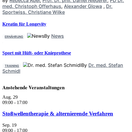
By
Rebecca Abel
,
Prof. Dr. phil. Daniel Niederer
,
PD Dr.
med. Christoph Offerhaus
,
Alexander Glowa
,
Dr.
Sportwiss. Christiane Wilke
Kreatin für Longevity
By
News
ERNÄHRUNG
Sport mit Hüft- oder Knieprothese
By
Dr. med. Stefan
TRAINING
Schmidl
Anstehende Veranstaltungen
Aug.
29
09:00
-
17:00
Stoßwellentherapie & alternierende Verfahren
Sep.
19
09:00
-
17:00