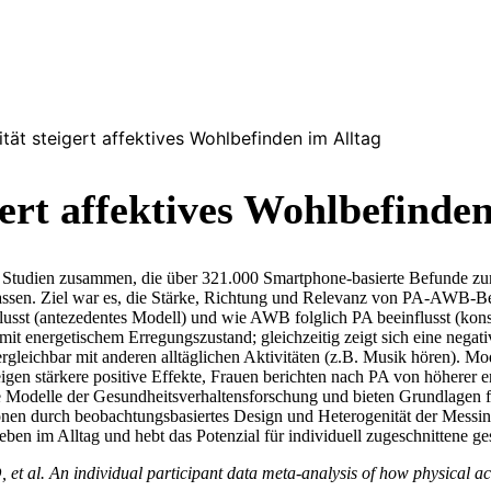
ität steigert affektives Wohlbefinden im Alltag
gert affektives Wohlbefinden
er Studien zusammen, die über 321.000 Smartphone-basierte Befunde 
fassen. Ziel war es, die Stärke, Richtung und Relevanz von PA-AWB-Be
sst (antezedentes Modell) und wie AWB folglich PA beeinflusst (konse
it energetischem Erregungszustand; gleichzeitig zeigt sich eine nega
vergleichbar mit anderen alltäglichen Aktivitäten (z.B. Musik hören).
n stärkere positive Effekte, Frauen berichten nach PA von höherer e
odelle der Gesundheitsverhaltensforschung und bieten Grundlagen für 
nen durch beobachtungsbasiertes Design und Heterogenität der Messin
eben im Alltag und hebt das Potenzial für individuell zugeschnittene 
 al. An individual participant data meta-analysis of how physical activ