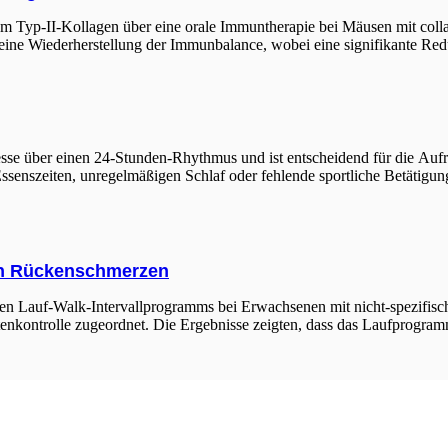
m Typ-II-Kollagen über eine orale Immuntherapie bei Mäusen mit colla
 eine Wiederherstellung der Immunbalance, wobei eine signifikante Re
esse über einen 24-Stunden-Rhythmus und ist entscheidend für die Auf
Essenszeiten, unregelmäßigen Schlaf oder fehlende sportliche Betätigun
hen Rückenschmerzen
n Lauf-Walk-Intervallprogramms bei Erwachsenen mit nicht-spezifis
tenkontrolle zugeordnet. Die Ergebnisse zeigten, dass das Laufprogramm