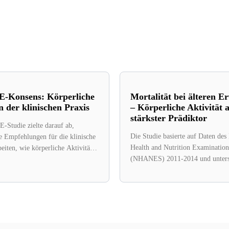
-Konsens: Körperliche
Mortalität bei älteren 
in der klinischen Praxis
– Körperliche Aktivität a
stärkster Prädiktor
Studie zielte darauf ab,
Die Studie basierte auf Daten des
e Empfehlungen für die klinische
Health and Nutrition Examinatio
beiten, wie körperliche Aktivität
(NHANES) 2011-2014 und unters
mit nichtübertragbaren...
Vorhersagekraft von körperlicher..