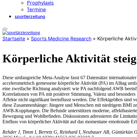
Prophylaxis
Termine
sportlerzeitung
Startseite
»
Sports Medicine Research
»
Körperliche Aktiv
Körperliche Aktivität stei
Diese umfangreiche Meta-Analyse fasst 67 Datensätze international
accelerometrisch gemessene körperliche Aktivität (PA) im Alltag um
eine zweifache Richtung analysiert: wie PA nachfolgend AWB beeinflu
Korrelationen von PA mit positiver Stimmung, Valenz und besonders m
Affekte nicht signifikant beeinflusst werden. Die Effektgrößen sind 
diese Zusammenhänge: Jüngere und Menschen mit niedrigem BMI zeige
AWB-Kopplungen. Die Befunde unterstützen moderne, affektbasierte M
Bewegung und Wohlbefinden. Diskussionen adressieren die Limitatio
Einfluss von körperlicher Aktivität auf das momentane emotionale Erl
Rehder J, Timm I, Berretz G, Reinhard I, Neubauer AB, Güntürkün O, et