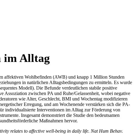
 im Alltag
zum affektiven Wohlbefinden (AWB) und knapp 1 Million Stunden
ziehungen in natürlichen Alltagsbedingungen zu ermitteln. Es wurde
quentes Modell). Die Befunde verdeutlichen stabile positive
tive Assoziation zwischen PA und Ruhe/Gelassenheit, wobei negative
 Moderatoren wie Alter, Geschlecht, BMI und Wochentag modifizieren
nergetischer Erregung, und am Wochenende verstärken sich die PA-
individualisierte Interventionen im Alltag zur Förderung von
strumente. Insgesamt demonstriert die Studie den bedeutsamen
gesundheitsförderliche Maßnahmen hervor.
ity relates to affective well-being in daily life. Nat Hum Behav.