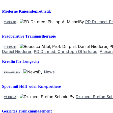
Moderne Knieendoprothetik
By
PD Dr. med. Ph
THERAPIE
Präoperative Trainingstherapie
THERAPIE
Daniel Niederer
,
PD Dr. med. Christoph Offerhaus
,
Alexan
Kreatin für Longevity
By
News
ERNÄHRUNG
Sport mit Hüft- oder Knieprothese
By
Dr. med. Stefan Sc
TRAINING
Gezieltes Trainkmanagement