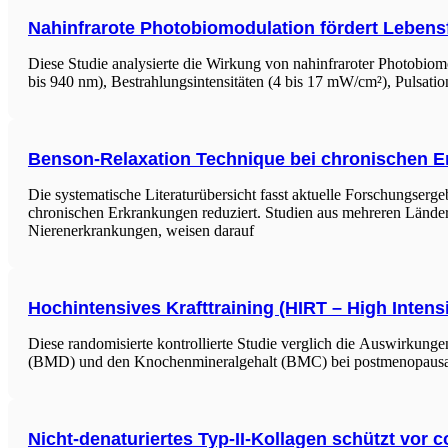
Nahinfrarote Photobiomodulation fördert Leben
Diese Studie analysierte die Wirkung von nahinfraroter Photobi
bis 940 nm), Bestrahlungsintensitäten (4 bis 17 mW/cm²), Pulsation
Benson-Relaxation Technique bei chronischen 
Die systematische Literaturübersicht fasst aktuelle Forschungser
chronischen Erkrankungen reduziert. Studien aus mehreren Länder
Nierenerkrankungen, weisen darauf
Hochintensives Krafttraining (HIRT – High Inten
Diese randomisierte kontrollierte Studie verglich die Auswirkun
(BMD) und den Knochenmineralgehalt (BMC) bei postmenopausale
Nicht-denaturiertes Typ-II-Kollagen schützt vor co