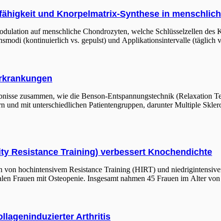
sfähigkeit und Knorpelmatrix-Synthese in menschli
omodulation auf menschliche Chondrozyten, welche Schlüsselzellen d
smodi (kontinuierlich vs. gepulst) und Applikationsintervalle (täglich
Erkrankungen
gebnisse zusammen, wie die Benson-Entspannungstechnik (Relaxation Te
n und mit unterschiedlichen Patientengruppen, darunter Multiple Skle
sity Resistance Training) verbessert Knochendichte
gen von hochintensivem Resistance Training (HIRT) und niedrigintensi
n Frauen mit Osteopenie. Insgesamt nahmen 45 Frauen im Alter von 
llageninduzierter Arthritis