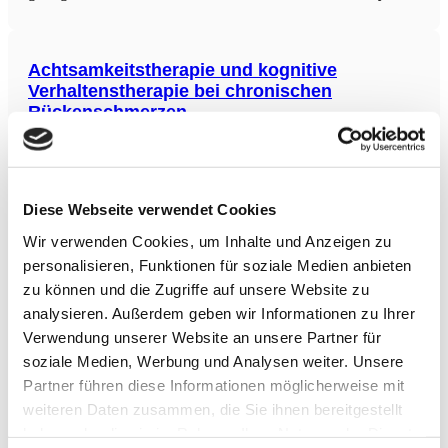
umfasste 3.659 Teilnehmer aus der National Health and
Nutrition Examination Survey III, die im Alter von
Achtsamkeitstherapie und kognitive
Verhaltenstherapie bei chronischen
Rückenschmerzen
In einer randomisierten, teilweise verblindeten Studie mit 770
Erwachsenen mit mittelschweren bis starken chronischen
Rückenschmerzen unter einer Opioidbehandlung (mindestens
15 mg Morphin-Äquivalent pro Tag für mindestens 3 Monate)
Diese Webseite verwendet Cookies
wurden die Effekte einer 8-wöchigen MBT-Gruppe
(mindfulness-based therapies) und einer CBT-Gruppe
Wir verwenden Cookies, um Inhalte und Anzeigen zu
(cognitive
Optimierung präoperativer Erwartungen zur
personalisieren, Funktionen für soziale Medien anbieten
Reduktion von postoperative Schmerzen
zu können und die Zugriffe auf unsere Website zu
analysieren. Außerdem geben wir Informationen zu Ihrer
Die Studie adressiert die häufige Problematik persistierender
postoperative Schmerzen nach totaler Hüftendoprothese
Verwendung unserer Website an unsere Partner für
(THA), einer gängigen Behandlung bei Hüftarthrose. Ziel ist
soziale Medien, Werbung und Analysen weiter. Unsere
es, mithilfe zweier Interventionen – empathischer
Partner führen diese Informationen möglicherweise mit
Arztgespräche (aDOC) zur Stärkung der Selbstwirksamkeit
und eines Beobachtungsvideo-Trainings mit einem
weiteren Daten zusammen, die Sie ihnen bereitgestellt
Modellpatienten (Video) –
ACTIVATE-Konsens: Körperliche Aktivität in
haben oder die sie im Rahmen Ihrer Nutzung der Dienste