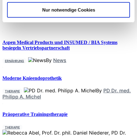
achtsamkeitsbasierter Therapie (MBT) und kognitiver
Verhaltenstherapie (CBT) verglichen. Die Studie ergab, dass
Nur notwendige Cookies
beide Behandlungsformen nach 6 und 12 Monaten zu
Neueste Beiträge
Verbesserungen
Aspen Medical Products und INSUMED / BIA Systems
besiegeln Vertriebspartnerschaft
By
News
ERNÄHRUNG
Moderne Knieendoprothetik
By
PD Dr. med.
THERAPIE
Philipp A. Michel
Präoperative Trainingstherapie
THERAPIE