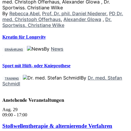
By
Rebecca Abel
,
Prof. Dr. phil. Daniel Niederer
,
PD Dr.
med. Christoph Offerhaus
,
Alexander Glowa
,
Dr.
Sportwiss. Christiane Wilke
Kreatin für Longevity
By
News
ERNÄHRUNG
Sport mit Hüft- oder Knieprothese
By
Dr. med. Stefan
TRAINING
Schmidl
Anstehende Veranstaltungen
Aug.
29
09:00
-
17:00
Stoßwellentherapie & alternierende Verfahren