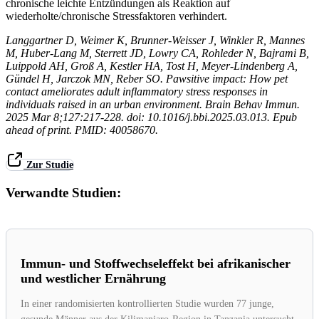
chronische leichte Entzündungen als Reaktion auf
wiederholte/chronische Stressfaktoren verhindert.
Langgartner D, Weimer K, Brunner-Weisser J, Winkler R, Mannes
M, Huber-Lang M, Sterrett JD, Lowry CA, Rohleder N, Bajrami B,
Luippold AH, Groß A, Kestler HA, Tost H, Meyer-Lindenberg A,
Gündel H, Jarczok MN, Reber SO. Pawsitive impact: How pet
contact ameliorates adult inflammatory stress responses in
individuals raised in an urban environment. Brain Behav Immun.
2025 Mar 8;127:217-228. doi: 10.1016/j.bbi.2025.03.013. Epub
ahead of print. PMID: 40058670.
Zur Studie
Verwandte Studien:
Immun- und Stoffwechseleffekt bei afrikanischer
und westlicher Ernährung
In einer randomisierten kontrollierten Studie wurden 77 junge,