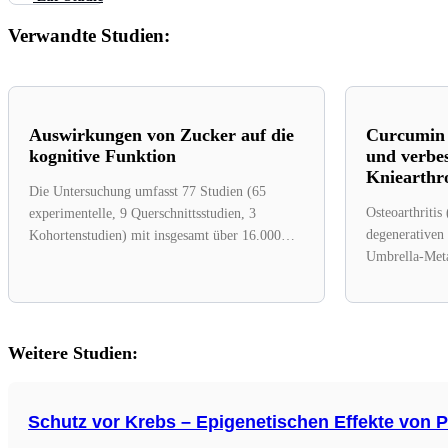
Verwandte Studien:
Auswirkungen von Zucker auf die
Curcumin 
kognitive Funktion
und verbes
Kniearthr
Die Untersuchung umfasst 77 Studien (65
Osteoarthritis
experimentelle, 9 Querschnittsstudien, 3
degenerativen
Kohortenstudien) mit insgesamt über 16.000
Umbrella-Meta
Teilnehmern. Alle Kohortenstudien und acht...
Metaanalysen r
Studien zusam
Weitere Studien:
Schutz vor Krebs – Epigenetischen Effekte von P