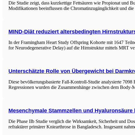
Die Studie zeigt, dass kurzkettige Fettsäuren wie Propionat und B
Modifikationen beeinflussen die Chromatinzugänglichkeit und die G
MIND-Diät reduziert altersbedingten Hirnstruktur
In der Framingham Heart Study Offspring Kohorte mit 1647 Teiln
for Neurodegenerative Delay) auf die Hirnstruktur mittels MRT 
Unterschätzte Rolle von Übergewicht bei Darmkr
Diese bevölkerungsbasierte Fall-Kontroll-Studie analysierte 7098
Regressionen wurden die Zusammenhänge zwischen dem Body-Mass
Mesenchymale Stammzellen und Hyaluronsäure b
Die Phase IIb Studie verglich die Wirksamkeit, Sicherheit und
refraktärer primärer Kniearthrose in Bangladesch. Insgesamt nahme