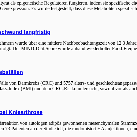
utyrat als epigenetische Regulatoren fungieren, indem sie spezifische 
enexpression. Es wurde festgestellt, dass diese Metaboliten spezifisch
schwund langfristig
ehmern wurde über eine mittlere Nachbeobachtungszeit von 12,3 Jahr
verfolgt. Der MIND-Diät-Score wurde anhand wiederholter Food-Freque
ebsfällen
 Fälle von Darmkrebs (CRC) und 5757 alters- und geschlechtsangepasste
-Index (BMI) und dem CRC-Risiko untersucht, sowohl vor als auch 
ei Kniearthrose
 Dosisreaktion von autologen adipös gewonnenen mesenchymalen Stamm
n 73 Patienten an der Studie teil, die randomisiert HA-Injektionen, ein