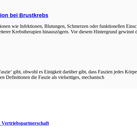
ion bei Brustkrebs
tionen wie Infektionen, Blutungen, Schmerzen oder funktionellen Ein
terer Krebstherapien hinauszögern. Vor diesem Hintergrund gewinnt di
r ‚Faszie‘ gibt, obwohl es Einigkeit darüber gibt, dass Faszien jedes K
n Definitionen die Faszie als vielseitiges, mechanisch
Vertriebspartnerschaft