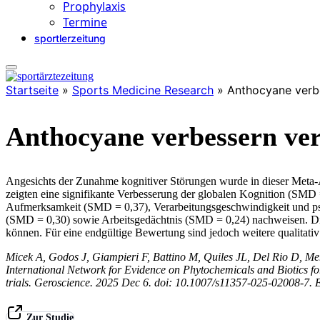
Prophylaxis
Termine
sportlerzeitung
Startseite
»
Sports Medicine Research
»
Anthocyane verbe
Anthocyane verbessern ver
Angesichts der Zunahme kognitiver Störungen wurde in dieser Meta-A
zeigten eine signifikante Verbesserung der globalen Kognition (SMD 
Aufmerksamkeit (SMD = 0,37), Verarbeitungsgeschwindigkeit und ps
(SMD = 0,30) sowie Arbeitsgedächtnis (SMD = 0,24) nachweisen. Die 
können. Für eine endgültige Bewertung sind jedoch weitere qualitati
Micek A, Godos J, Giampieri F, Battino M, Quiles JL, Del Rio D, Me
International Network for Evidence on Phytochemicals and Biotics fo
trials. Geroscience. 2025 Dec 6. doi: 10.1007/s11357-025-02008-7.
Zur Studie