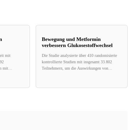
n
Bewegung und Metformin
verbessern Glukosestoffwechsel
eit mit
Die Studie analysierte über 410 randomisierte
192
kontrollierte Studien mit insgesamt 33.802
n mit
Teilnehmern, um die Auswirkungen von
war es, die
Bewegung, Metformin und deren...