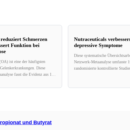
reduziert Schmerzen
Nutraceuticals verbesser
sert Funktion bei
depressive Symptome
ose
Diese systematische Übersichtsarb
 (OA) ist eine der häufigsten
Netzwerk-Metaanalyse umfasste 
 Gelenkerkrankungen. Diese
randomisierte kontrollierte Studie
analyse fasst die Evidenz aus 11
insgesamt 17.437 Patienten. Ziel 
andomisierter kontrollierter
relative Wirksamkeit...
men,...
ropionat und Butyrat