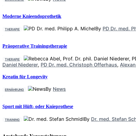
Moderne Knieendoprothetik
By
PD Dr. med. Ph
THERAPIE
Präoperative Trainingstherapie
THERAPIE
Daniel Niederer
,
PD Dr. med. Christoph Offerhaus
,
Alexan
Kreatin für Longevity
By
News
ERNÄHRUNG
Sport mit Hüft- oder Knieprothese
By
Dr. med. Stefan Sc
TRAINING
Anstehende Veranstaltungen