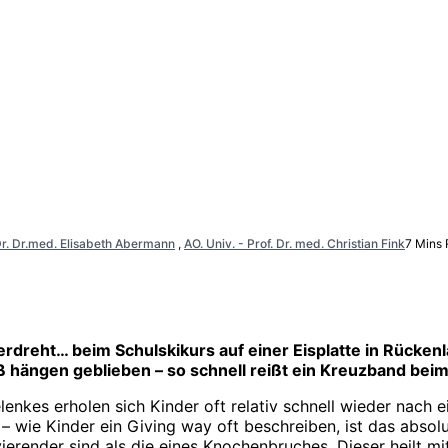
r. Dr.med. Elisabeth Abermann
,
AO. Univ. - Prof. Dr. med. Christian Fink
7 Mins
rdreht… beim Schulskikurs auf einer Eisplatte in Rückenl
 hängen geblieben – so schnell reißt ein Kreuzband bei
kes erholen sich Kinder oft relativ schnell wieder nach ei
“ – wie Kinder ein Giving way oft beschreiben, ist das abs
vierender sind als die eines Knochenbruches. Dieser heilt m