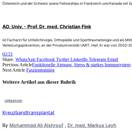
Österreich und der Schweiz sowie Fellowships in Frankreich und Kanada mit Spe
AO. Univ. - Prof. Dr. med. Christian Fink
ist Facharzt für Unfallchirurgie, Orthopädie und Sporttraumatologie und als M
Verletzungsprävention, an der Privatuniversität UMIT, Hall. Er war von 2002–20
02/21
Share.
WhatsApp
Facebook
Twitter
LinkedIn
Telegram
Email
Previous Article
Funktionelle Atmung, Stress & starkes Immunsystem
Next Article
Faszientraining
Weitere Artikel aus dieser
Rubrik
OPERATION
Kreuzbandtransplantat
By
Mohammad Ali Alshrouf
,
Dr. med. Markus Leyh