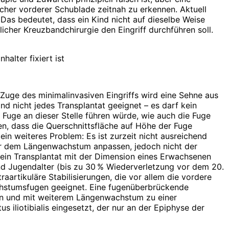
er vorderer Schublade zeitnah zu erkennen. Aktuell
Das bedeutet, dass ein Kind nicht auf dieselbe Weise
licher Kreuzbandchirurgie den Eingriff durchführen soll.
alter fixiert ist
Zuge des minimalinvasiven Eingriffs wird eine Sehne aus
d nicht jedes Transplantat geeignet – es darf kein
Fuge an dieser Stelle führen würde, wie auch die Fuge
n, dass die Querschnittsfläche auf Höhe der Fuge
n weiteres Pro­blem: Es ist zurzeit nicht ausreichend
war dem Längenwachstum anpassen, jedoch nicht der
 kein Transplantat mit der Dimension eines Erwachsenen
nd Jugendalter (bis zu 30 % Wiederverletzung vor dem 20.
aartikuläre Stabilisierungen, die vor allem die vordere
achstumsfugen geeignet. Eine fugenüberbrückende
ren und mit weiterem Längenwachstum zu einer
 ilio­tibialis eingesetzt, der nur an der Epiphyse der