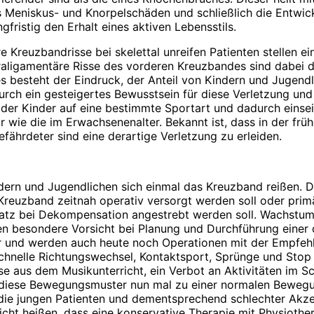
s Meniskus- und Knorpelschäden und schließlich die Entwick
gfristig den Erhalt eines aktiven Lebensstils.
re Kreuzbandrisse bei skelettal unreifen Patienten stellen 
ligamentäre Risse des vorderen Kreuzbandes sind dabei du
 besteht der Eindruck, der Anteil von Kindern und Jugendlic
urch ein gesteigertes Bewusstsein für diese Verletzung und
er Kinder auf eine bestimmte Sportart und dadurch einseiti
wie die im Erwachsenenalter. Bekannt ist, dass in der frü
ährdeter sind eine derartige Verletzung zu erleiden.
ern und Jugendlichen sich einmal das Kreuzband reißen. Da
s Kreuzband zeitnah operativ versorgt werden soll oder primä
atz bei Dekompensation angestrebt werden soll. Wachstum
ngen besondere Vorsicht bei Planung und Durchführung ein
r und werden auch heute noch Operationen mit der Empfehl
chnelle Richtungswechsel, Kontaktsport, Sprünge und Sto
se aus dem Musikunterricht, ein Verbot an Aktivitäten im S
l diese Bewegungsmuster nun mal zu einer normalen Beweg
r die jungen Patienten und dementsprechend schlechter Akze
cht heißen, dass eine konservative Therapie mit Physiothera