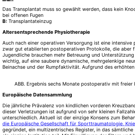
A
B
Das Transplantat muss so gewählt werden, dass kein Kno
bei offenen Fugen
B:
Transplantateinzug
Altersentsprechende Physiotherapie
Auch nach einer operativen Versorgung ist eine intensive
zwar gut etablierten postoperativen Protokolle, die aber
Jugendliche brauchen mehr Betreuung und Unterstützung a
wichtig, auf eine saubere dynamische, mehrgelenkige neu
Beinachse und der Rumpfaktivität. Aufgrund des erhöhten 
ABB. Ergebnis sechs Monate postoperativ mit freier
Europäische Datensammlung
Die jährliche Prävalenz von kindlichen vorderen Kreuzband
dieser Verletzungen ist aufgrund von sehr kleinen Fallza
unterschiedlich. Aktuell ist der einzige Konsens zum Beha
die Euro­päische Gesellschaft für Sporttraumatologie, Knie
gegründet, ein multizentrisches Register, in das sämtlich