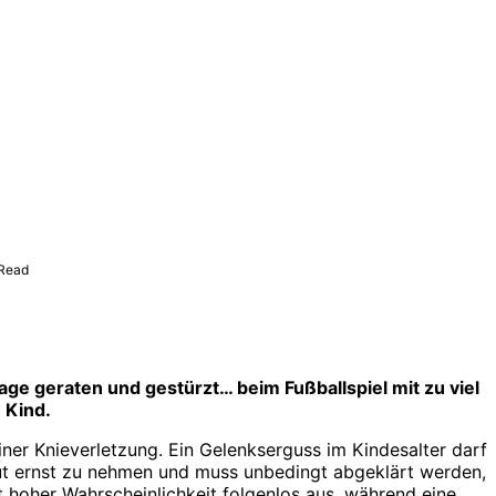
 Read
age geraten und gestürzt… beim Fußballspiel mit zu viel
m Kind.
ner Knieverletzung. Ein Gelenkserguss im Kindesalter darf
olut ernst zu nehmen und muss unbedingt abgeklärt werden,
it hoher Wahrscheinlichkeit folgenlos aus, während eine