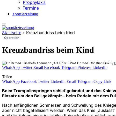
Prophylaxis
Termine
sportlerzeitung
Startseite
»
Kreuzbandriss beim Kind
Operation
Kreuzbandriss beim Kind
By
D
WhatsApp
Twitter
Email
Facebook
Telegram
Pinterest
LinkedIn
Teilen
WhatsApp
Facebook
Twitter
LinkedIn
Email
Telegram
Copy Link
Beim Trampolinspringen schief gelandet und das Knie ve
Einsatz um den Ball gekämpft… beim Rodeln mit dem Fuß
Nach anfänglichen Schmerzen und Schwellung des Kniegelen
aber nicht bagatellisiert werden. Wenn das Knie „auslässt
weil die Folgen eines instabilen Kniegelenkes deutlich gra