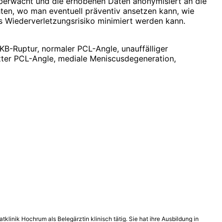
 überwacht und die erhobenen Daten anonymisiert an die
hten, wo man eventuell präventiv ansetzen kann, wie
as Wiederverletzungsrisiko minimiert werden kann.
KB-Ruptur, normaler PCL-Angle, unauffälliger
tzter PCL-Angle, mediale Meniscusdegene­ration,
tklinik Hochrum als Belegärztin klinisch tätig. Sie hat ihre Ausbildung in