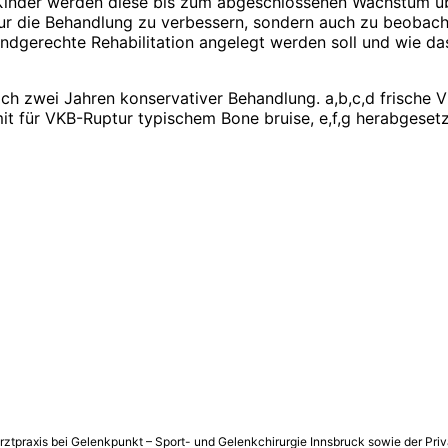
n und Kinder werden diese bis zum abgeschlossenen Wachstum
 nur die Behandlung zu verbessern, sondern auch zu beobac
indgerechte Rehabilitation ­angelegt werden soll und wie d
h zwei Jahren konservativer Behandlung. a,b,c,d frische V
 mit für VKB-Ruptur typischem Bone bruise, e,f,g herabgese
arztpraxis bei Gelenkpunkt – Sport- und Gelenkchirurgie Innsbruck sowie der Priva