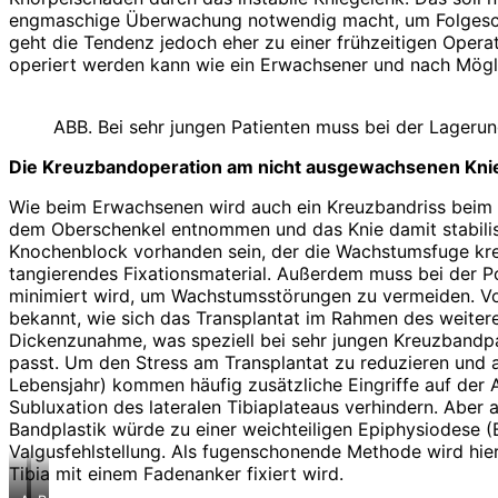
engmaschige Überwachung notwendig macht, um Folgeschä
geht die Tendenz jedoch eher zu einer frühzeitigen Operat
operiert werden kann wie ein Erwachsener und nach Möglich
ABB. Bei sehr jungen Patienten muss bei der Lagerung
Die Kreuzbandoperation am nicht ausgewachsenen Kni
Wie beim Erwachsenen wird auch ein Kreuzbandriss beim K
dem Oberschenkel entnommen und das Knie damit stabilisier
Knochenblock vorhanden sein, der die Wachstumsfuge kreu
tangierendes Fixationsmaterial. Außerdem muss bei der Po
minimiert wird, um Wachstumsstörungen zu vermeiden. Vorau
bekannt, wie sich das Transplantat im Rahmen des weite
Dickenzunahme, was speziell bei sehr jungen Kreuzband­pa
passt. Um den Stress am Transplantat zu reduzieren und 
Lebensjahr) kommen häufig zusätzliche Eingriffe auf der A
Subluxation des lateralen Tibiaplateaus verhindern. Aber
Bandplastik würde zu einer weichteiligen Epiphysiodese
Valgusfehlstellung. Als fugenschonende Methode wird hier e
Tibia mit einem Fadenanker fixiert wird.