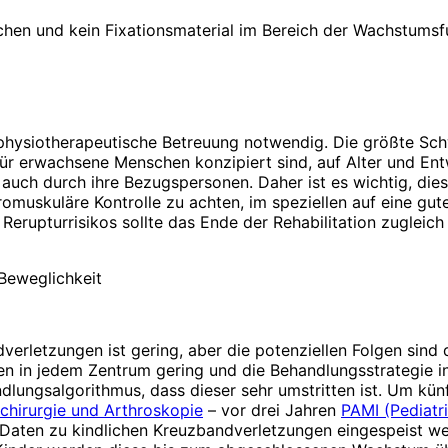
chen und kein Fixationsmaterial im Bereich der Wachstums
 physiotherapeutische Betreuung notwendig. Die größte Schw
 für erwachsene Menschen konzipiert sind, auf Alter und En
uch durch ihre Bezugspersonen. Daher ist es wichtig, dies
romuskuläre Kontrolle zu achten, im speziellen auf eine g
Rerupturrisikos sollte das Ende der Rehabilitation zugleic
 Beweglichkeit
verletzungen ist gering, aber die potenziellen Folgen sind
hlen in jedem Zentrum gering und die Behandlungsstrategie 
ndlungsalgorithmus, dass dieser sehr umstritten ist. Um kü
chirurgie und ­Arthroskopie
– vor drei Jahren
PAMI (Pediatri
e Daten zu kindlichen Kreuzbandverletzungen eingespeist we