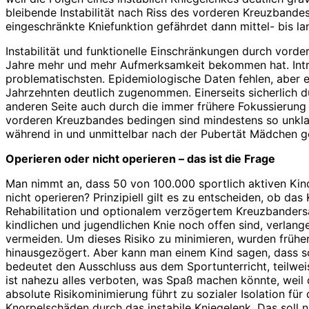
bleibende Instabilität nach Riss des vorderen Kreuzbande
eingeschränkte Kniefunktion gefährdet dann mittel- bis lan
Instabilität und funktionelle Einschränkungen durch vorde
Jahre mehr und mehr Aufmerksamkeit bekommen hat. Intra
problematischsten. Epidemiologische Daten fehlen, aber es
Jahrzehnten deutlich zugenommen. Einerseits sicherlich d
anderen Seite auch durch die immer frühere Fokussierung d
vorderen Kreuzbandes bedingen sind mindestens so unklar 
während in und unmittelbar nach der Pubertät Mädchen gef
Operieren oder nicht operieren – das ist die Frage
Man nimmt an, dass 50 von 100.000 sportlich aktiven Kind
nicht operieren? Prinzipiell gilt es zu entscheiden, ob da
Rehabilitation und optionalem verzögertem Kreuzbanders
kindlichen und jugendlichen Knie noch offen sind, verla
vermeiden. Um dieses Risiko zu minimieren, wurden frühe
hinausgezögert. Aber kann man einem Kind sagen, dass s
bedeutet den Ausschluss aus dem Sportunterricht, teilwei
ist nahezu alles verboten, was Spaß machen könnte, wei
absolute Risikominimierung führt zu sozialer Isolation fü
Knorpelschäden durch das instabile Kniegelenk. Das soll ni