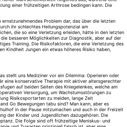
lung einer frühzeitigen Arthrose bedingen kann. Die
ein ernstzunehmendes Problem dar, das über die letzten
rch ihr schlechtes Heilungspotenzial am
hen, die so eine Verletzung erleiden, hätte in den letzten
 die besseren Möglichkeiten zur Diagnostik, aber auf der
ges Training. Die Risikofaktoren, die eine Verletzung des
hen Kindheit Jungen ein etwas höheres Risiko haben,
s stellt uns Mediziner vor ein Dilemma: Operieren oder
r eine konser­vative Therapie mit aktiver altersgerechter
sfugen auf beiden Seiten des Kniegelenkes, welche am
er operativen Versorgung, um Wachstumsstörungen zu
ung Risikosportarten zu meiden, lange Zeit
p and Go Bewegungen tabu sind? Man kann, aber es
chulhof in der Pause mitzumachen und auch in der Freizeit
ung der Kinder und Jugendlichen dazugehören. Die
ptanz. Die Folge sind oft frühzeitige Meniskus- und
pie und Zuwarten prinzipiell falsch ist, aber eine