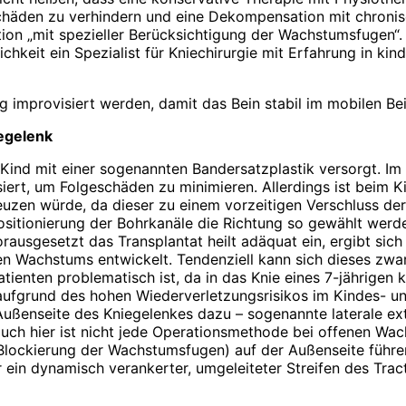
den zu verhindern und eine Dekompensation mit chronisch
ion „mit spezieller Berücksichtigung der Wachstumsfugen“. 
keit ein Spezialist für Kniechirurgie mit Erfahrung in kind
 improvisiert werden, damit das Bein stabil im mobilen Beinh
egelenk
ind mit einer sogenannten Bandersatzplastik versorgt. Im 
t, um Folges­chäden zu minimieren. Allerdings ist beim Kin
zen würde, da dieser zu einem vorzeitigen Verschluss der 
sitionierung der Bohrkanäle die Richtung so gewählt werde
sgesetzt das Transplantat heilt adäquat ein, ergibt sich ei
ren Wachstums entwickelt. Tendenziell kann sich dieses z
tienten problematisch ist, da in das Knie eines 7-jährigen
aufgrund des hohen Wiederverletzungsrisikos im Kindes- u
ußenseite des Kniegelenkes dazu – sogenannte laterale extr
 auch hier ist nicht jede Operationsmethode bei offenen W
 (Blockierung der Wachstumsfugen) auf der Außenseite füh
in dynamisch verankerter, umgeleiteter Streifen des Tractus