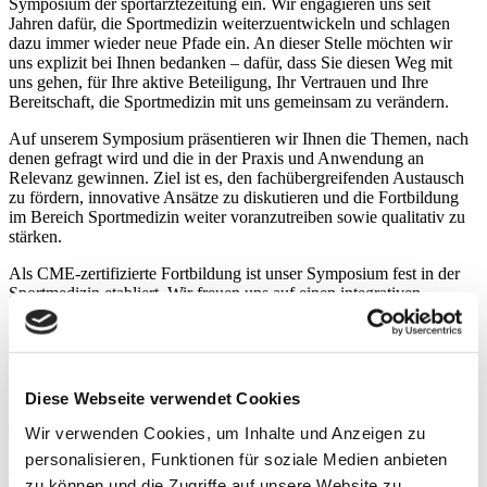
Symposium der sportärztezeitung ein. Wir enga­gieren uns seit
Jahren dafür, die Sportmedizin weiterzuentwickeln und schlagen
dazu immer wieder neue Pfade ein. An dieser Stelle möchten wir
uns explizit bei Ihnen bedanken – dafür, dass Sie diesen Weg mit
uns gehen, für Ihre aktive Beteiligung, Ihr Vertrauen und Ihre
Bereitschaft, die Sportmedizin mit uns gemeinsam zu verändern.
Auf unserem Symposium präsentieren wir Ihnen die Themen, nach
denen gefragt wird und die in der Praxis und Anwendung an
Relevanz gewinnen. Ziel ist es, den fachübergreifenden Austausch
zu fördern, innovative Ansätze zu diskutieren und die Fortbildung
im Bereich Sportmedizin weiter voranzutreiben sowie qualitativ zu
stärken.
Als CME-zertifizierte Fortbildung ist unser Symposium fest in der
Sportmedizin etabliert. Wir freuen uns auf einen integrativen
Austausch, lebendige Diskussionen und praktische Impulse, die Sie
in Ihrer täglichen Arbeit unterstützen. Lassen Sie uns diesen schönen
Tag gemeinsam verbringen und der Gesellschaft mit unserer
Sportmedizin etwas Gutes tun!
Diese Webseite verwendet Cookies
Vielen Dank für Ihre Unterstützung.Ihr Team der
sportärztezeitung
Wir verwenden Cookies, um Inhalte und Anzeigen zu
personalisieren, Funktionen für soziale Medien anbieten
Zur Einladung…
zu können und die Zugriffe auf unsere Website zu