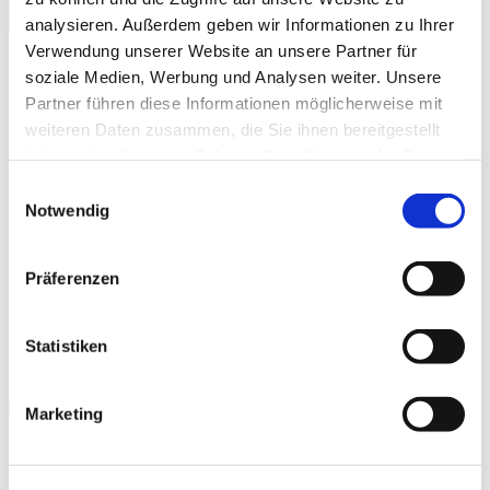
Jetzt Anmelden
analysieren. Außerdem geben wir Informationen zu Ihrer
Verwendung unserer Website an unsere Partner für
soziale Medien, Werbung und Analysen weiter. Unsere
Partner führen diese Informationen möglicherweise mit
weiteren Daten zusammen, die Sie ihnen bereitgestellt
haben oder die sie im Rahmen Ihrer Nutzung der Dienste
gesammelt haben.
Einwilligungsauswahl
Notwendig
Präferenzen
Statistiken
Zum Kalender hinzufügen
Marketing