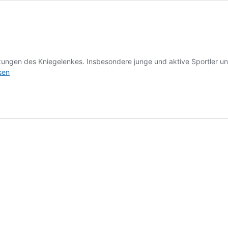
zungen des Kniegelenkes. Insbesondere junge und aktive Sportler und
sen
ndruptur