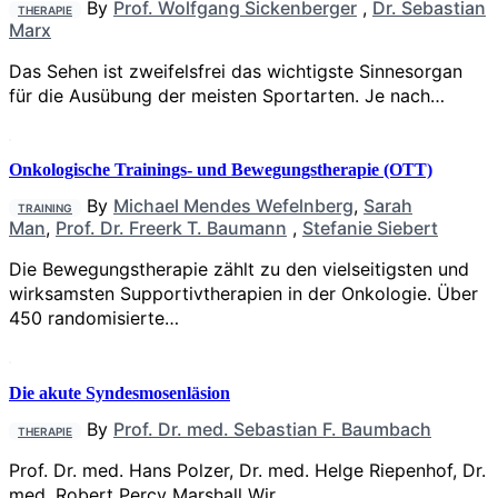
By
Prof. Wolfgang Sickenberger
,
Dr. Sebastian
THERAPIE
Marx
Das Sehen ist zweifelsfrei das wichtigste Sinnesorgan
für die Ausübung der meisten Sportarten. Je nach…
Onkologische Trainings- und Bewegungs­­therapie (OTT)
By
Michael Mendes Wefelnberg
,
Sarah
TRAINING
Man
,
Prof. Dr. Freerk T. Baumann
,
Stefanie Siebert
Die Bewegungstherapie zählt zu den vielseitigsten und
wirksamsten Supportivtherapien in der Onkologie. Über
450 randomisierte…
Die akute Syndesmosenläsion
By
Prof. Dr. med. Sebastian F. Baumbach
THERAPIE
Prof. Dr. med. Hans Polzer, Dr. med. Helge Riepenhof, Dr.
med. Robert Percy Marshall Wir…