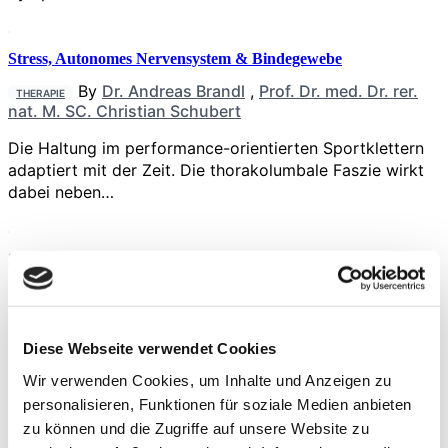
Stress, Autonomes Nervensystem & Bindegewebe
By
Dr. Andreas Brandl
,
Prof. Dr. med. Dr. rer.
THERAPIE
nat. M. SC. Christian Schubert
Die Haltung im performance-orientierten Sportklettern
adaptiert mit der Zeit. Die thorakolumbale Faszie wirkt
dabei neben…
Stellungnahme zum Facharzt für Sportmedizin
By
Prof. Dr. med. Herbert Löllgen
THERAPIE
Die Anerkennung durch die europäische Kommission
Diese Webseite verwendet Cookies
(EC): Mit Datum vom 31.05.2024 wurde das Fach
Sportmedizin…
Wir verwenden Cookies, um Inhalte und Anzeigen zu
personalisieren, Funktionen für soziale Medien anbieten
zu können und die Zugriffe auf unsere Website zu
Prähabilitation