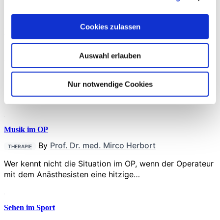
Cookies zulassen
Yoga in der Krebsbehandlung
By
Constanze Handmann
,
Prof. Dr. Freerk T.
TRAINING
Auswahl erlauben
Baumann
Mind-Body-Exercises (MBE) – darunter Yoga, Tai Chi,
Nur notwendige Cookies
Qigong oder Pilates – gewinnen zunehmend an
Bedeutung in…
Musik im OP
By
Prof. Dr. med. Mirco Herbort
THERAPIE
Wer kennt nicht die Situation im OP, wenn der Operateur
mit dem Anästhesisten eine hitzige…
Sehen im Sport