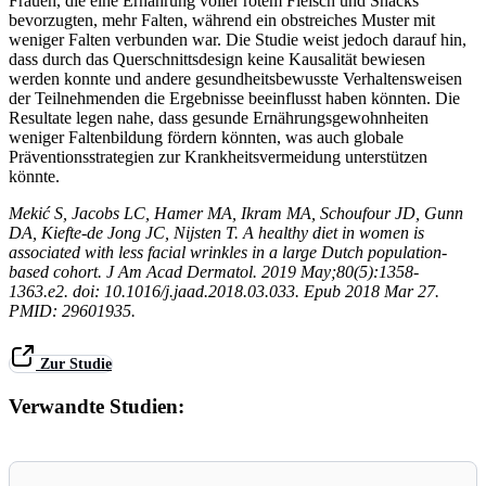
Frauen, die eine Ernährung voller rotem Fleisch und Snacks
bevorzugten, mehr Falten, während ein obstreiches Muster mit
weniger Falten verbunden war. Die Studie weist jedoch darauf hin,
dass durch das Querschnittsdesign keine Kausalität bewiesen
werden konnte und andere gesundheitsbewusste Verhaltensweisen
der Teilnehmenden die Ergebnisse beeinflusst haben könnten. Die
Resultate legen nahe, dass gesunde Ernährungsgewohnheiten
weniger Faltenbildung fördern könnten, was auch globale
Präventionsstrategien zur Krankheitsvermeidung unterstützen
könnte.
Mekić S, Jacobs LC, Hamer MA, Ikram MA, Schoufour JD, Gunn
DA, Kiefte-de Jong JC, Nijsten T. A healthy diet in women is
associated with less facial wrinkles in a large Dutch population-
based cohort. J Am Acad Dermatol. 2019 May;80(5):1358-
1363.e2. doi: 10.1016/j.jaad.2018.03.033. Epub 2018 Mar 27.
PMID: 29601935.
Zur Studie
Verwandte Studien: