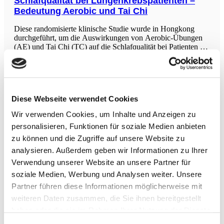
Schlafqualität bei Lungenkrebspatienten –
Bedeutung Aerobic und Tai Chi
Diese randomisierte klinische Studie wurde in Hongkong
durchgeführt, um die Auswirkungen von Aerobic-Übungen
(AE) und Tai Chi (TC) auf die Schlafqualität bei Patienten mit
fortgeschrittenem Lungenkrebs zu bewerten. Insgesamt
nahmen 226 Patienten an der Studie teil, die in drei Gruppen
Radiale extrakorporale Stoßwellentherapie
bei Rotatorenmanschettenverletzungen
Diese Webseite verwendet Cookies
In der Studie wurden 60 Patienten mit
Wir verwenden Cookies, um Inhalte und Anzeigen zu
Rotatorenmanschettenverletzungen ohne vollständigen Riss
personalisieren, Funktionen für soziale Medien anbieten
randomisiert entweder zur radialen extrakorporalen
zu können und die Zugriffe auf unsere Website zu
Stoßwellentherapie (rESWT) oder zur Behandlung mit
physikalischen Therapieverfahren (PTMs) zugewiesen. Die
analysieren. Außerdem geben wir Informationen zu Ihrer
Ergebnisse zeigten, dass die rESWT-Gruppe signifikant
Verwendung unserer Website an unsere Partner für
höhere ASES-Score und niedrigere VAS-Schmerzwerte im
Grundlage für gesundes Altern
soziale Medien, Werbung und Analysen weiter. Unsere
Vergleich
Partner führen diese Informationen möglicherweise mit
Die Studie ist ein Scoping-Review zur Umsetzung
(Dissemination und Implementation) von
weiteren Daten zusammen, die Sie ihnen bereitgestellt
Verletzungspräventionsmaßnahmen bei weiblichen
haben oder die sie im Rahmen Ihrer Nutzung der Dienste
Athletinnen. Insgesamt wurden 220 Studien mit über 400.000
gesammelt haben.