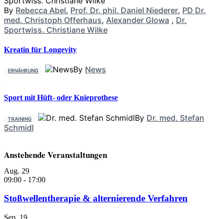
By
Rebecca Abel
,
Prof. Dr. phil. Daniel Niederer
,
PD Dr.
med. Christoph Offerhaus
,
Alexander Glowa
,
Dr.
Sportwiss. Christiane Wilke
Kreatin für Longevity
By
News
ERNÄHRUNG
Sport mit Hüft- oder Knieprothese
By
Dr. med. Stefan
TRAINING
Schmidl
Anstehende Veranstaltungen
Aug.
29
09:00
-
17:00
Stoßwellentherapie & alternierende Verfahren
Sep.
19