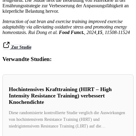
festgestellt. Die Studie hebt die Bedeutung von Haferkleie in der
Ernährungsstrategie zur Verbesserung der Anpassungsfähigkeit an
körperliche Belastung hervor.
Interaction of oat bran and exercise training improved exercise
adaptability via alleviating oxidative stress and promoting energy
homeostasis. Rui Dong et al.
Food Funct.
, 2024,
15
, 11508-11524
Zur Studie
Verwandte Studien:
Hochintensives Krafttraining (HIRT – High
Intensity Resistance Training) verbessert
Knochendichte
Diese randomisierte kontrollierte Studie verglich die Auswirkungen
von hochintensivem Resistance Training (HIRT) und
niedrigintensivem Resistance Training (LIRT) auf die
Knochenmineraldichte...