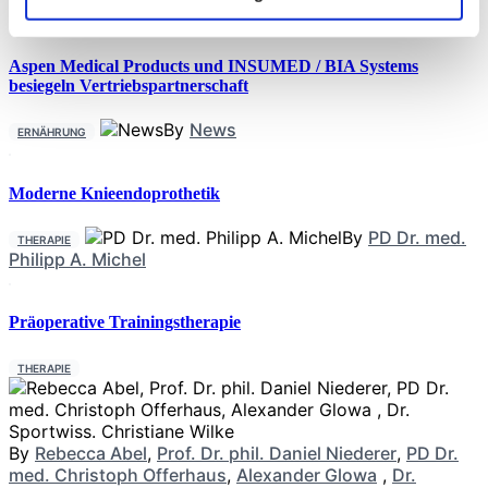
Aspen Medical Products und INSUMED / BIA Systems
besiegeln Vertriebspartnerschaft
By
News
ERNÄHRUNG
Moderne Knieendoprothetik
By
PD Dr. med.
THERAPIE
Philipp A. Michel
Präoperative Trainingstherapie
THERAPIE
By
Rebecca Abel
,
Prof. Dr. phil. Daniel Niederer
,
PD Dr.
med. Christoph Offerhaus
,
Alexander Glowa
,
Dr.