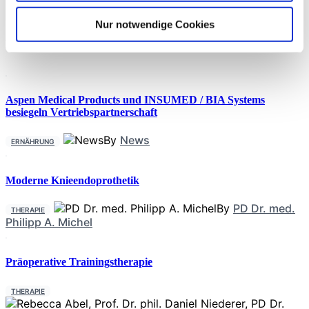
intensiver körperlicher Belastung bei 16 männlichen
Fußballspielern untersucht. Die Ergebnisse zeigten, dass PMT
Nur notwendige Cookies
im Vergleich zu passiver Erholung die isometrische
Neueste Beiträge
Muskelkraft nach
Aspen Medical Products und INSUMED / BIA Systems
besiegeln Vertriebspartnerschaft
By
News
ERNÄHRUNG
Moderne Knieendoprothetik
By
PD Dr. med.
THERAPIE
Philipp A. Michel
Präoperative Trainingstherapie
THERAPIE