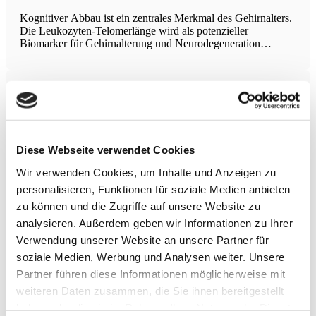
Kognitiver Abbau ist ein zentrales Merkmal des Gehirnalters.
Die Leukozyten-Telomerlänge wird als potenzieller
Biomarker für Gehirnalterung und Neurodegeneration
diskutiert, wobei Studien bezüglich ihrer Assoziation mit
kognitiven Leistungen uneinheitlich sind. Langkettige
Omega-3-Polyungesättigte Fettsäuren wie DHA und EPA
besitzen entzündungshemmende und antioxidative
Mediterrane Diät und Multiple Sklerose
Diese systematische Überprüfung und Meta-Analyse
untersucht die Wirksamkeit der mediterranen Diät auf
Komplikationen im Zusammenhang mit Multipler Sklerose
Diese Webseite verwendet Cookies
(MS). Eine umfassende Suche in mehreren Datenbanken
Wir verwenden Cookies, um Inhalte und Anzeigen zu
identifizierte fünf randomisierte kontrollierte Studien (RCTs)
mit insgesamt 540 Teilnehmern und einer durchschnittlichen
personalisieren, Funktionen für soziale Medien anbieten
Krankheitsdauer von
Alltagsbewegungen bei lumbalen
zu können und die Zugriffe auf unsere Website zu
Rückenschmerzen
analysieren. Außerdem geben wir Informationen zu Ihrer
Verwendung unserer Website an unsere Partner für
In einer longitudinalen Fall-Kontroll-Studie mit 416 Patienten
mit akutem Rückenschmerz (mittleres Alter 47,5 Jahre, 75%
soziale Medien, Werbung und Analysen weiter. Unsere
Männer) über ein Jahr wurden insgesamt 9757 Befragungen
Partner führen diese Informationen möglicherweise mit
ausgewertet. Jede zusätzliche Stunde Heben von mehr als 10
weiteren Daten zusammen, die Sie ihnen bereitgestellt
Pfund erhöhte das Risiko für einen kurzfristigen
Schmerzschub
haben oder die sie im Rahmen Ihrer Nutzung der Dienste