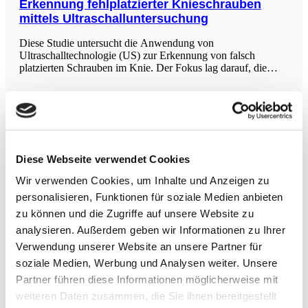
Erkennung fehlplatzierter Knieschrauben
mittels Ultraschalluntersuchung
Diese Studie untersucht die Anwendung von
Ultraschalltechnologie (US) zur Erkennung von falsch
platzierten Schrauben im Knie. Der Fokus lag darauf, die
Effektivität und Präzision dieser Methode im Vergleich zu
anderen traditionellen Ansätzen zu evaluieren. US bietet eine
höhere Auflösung, dynamische
Lebenslange körperliche Aktivität mildert
neuralen Einfluss von Kindheitstraumata
Diese Webseite verwendet Cookies
Adverse Kindheitserfahrungen (ACEs) schädigen
corticolimbische Netzwerke im Gehirn und erhöhen das
Wir verwenden Cookies, um Inhalte und Anzeigen zu
Risiko für psychische Erkrankungen. Die Studie mit 75
Erwachsenen (durchschnittlich 31,8 Jahre, 82,7 % weiblich)
personalisieren, Funktionen für soziale Medien anbieten
analysierte retrospektiv den Einfluss der selbstberichteten
zu können und die Zugriffe auf unsere Website zu
lebenslangen körperlichen Aktivität (LPA) auf die rs-FC der
analysieren. Außerdem geben wir Informationen zu Ihrer
Atmung (Breathing) als primäre Behandlung
Verwendung unserer Website an unsere Partner für
von Angstzuständen
soziale Medien, Werbung und Analysen weiter. Unsere
Diese Studie beleuchtet die komplexe Beziehung zwischen
Partner führen diese Informationen möglicherweise mit
Atmung und Emotionen und das Potenzial der Atmung,
weiteren Daten zusammen, die Sie ihnen bereitgestellt
Veränderungen im autonomen Nervensystem zu beeinflussen.