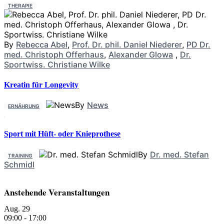
THERAPIE
By
Rebecca Abel
,
Prof. Dr. phil. Daniel Niederer
,
PD Dr.
med. Christoph Offerhaus
,
Alexander Glowa
,
Dr.
Sportwiss. Christiane Wilke
Kreatin für Longevity
By
News
ERNÄHRUNG
Sport mit Hüft- oder Knieprothese
By
Dr. med. Stefan
TRAINING
Schmidl
Anstehende Veranstaltungen
Aug.
29
09:00
-
17:00