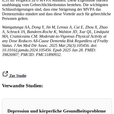
0,31 im Vergleich zu 0 MVPA Minuten. Diese Ergebnisse blieben
unabhängig vom Gebrechlichkeitsstatus bestehen. Die wichtigsten
Schlussfolgerungen sind, dass eine Steigerung der MVPA das
Demenzrisiko mindert und dass diese Vorteile auch für gebrechliche
Personen gelten.
Wanigatunga AA, Dong Y, Jin M, Leroux A, Cui E, Zhou X, Zhao
A, Schrack JA, Bandeen-Roche K, Walston JD, Xue QL, Lindquist
MA, Crainiceanu CM. Moderate-to-Vigorous Physical Activity at
any Dose Reduces All-Cause Dementia Risk Regardless of Frailty
Status. J Am Med Dir Assoc. 2025 Mar;26(3):105456. doi:
10.1016/j.jamda.2024.105456. Epub 2025 Jan 28. PMID:
39826907; PMCID: PMC11890932.
Zur Studie
Verwandte Studien:
Depression und körperliche Gesundheitsprobleme