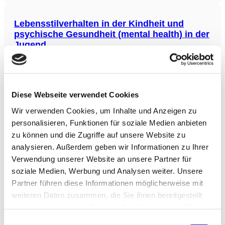
Teilen der Welt, ihre Erfahrungen und Erkenntnisse zu teilen,
sodass umfassende Richtlinien für
Lebensstilverhalten in der Kindheit und
psychische Gesundheit (mental health) in der
Jugend
Diese prospektive Kohortenstudie aus Finnland nutzte Daten
aus der Physical Activity and Nutrition in Children (PANIC)
Studie, um den Einfluss von kumulativen Lebensstilverhalten
über 8 Jahre auf die mentale Gesundheit Jugendlicher zu
Diese Webseite verwendet Cookies
untersuchen. Die Forschungsergebnisse zeigten, dass eine
höhere körperliche
Wir verwenden Cookies, um Inhalte und Anzeigen zu
Degenerative Meniskusrisse –
personalisieren, Funktionen für soziale Medien anbieten
Arthroskopische Teilmeniskektomie und
zu können und die Zugriffe auf unsere Website zu
Bewegungstherapie
analysieren. Außerdem geben wir Informationen zu Ihrer
Die Studie untersuchte 140 Teilnehmer mit einem
Verwendung unserer Website an unsere Partner für
degenerativen Meniskusriss und minimalen oder keinen
soziale Medien, Werbung und Analysen weiter. Unsere
radiographischen Anzeichen einer Kniearthrose. Die
Partner führen diese Informationen möglicherweise mit
Teilnehmer wurden zufällig entweder der Gruppe, die einer
arthroskopischen Teilmeniskektomie (APM) unterzogen
weiteren Daten zusammen, die Sie ihnen bereitgestellt
wurde, oder der Gruppe, die eine 12-wöchige
haben oder die sie im Rahmen Ihrer Nutzung der Dienste
Bewegungstherapie erhielt, zugeteilt.
Vier-Säulen-Prehabilitation vor Darmkrebs-
gesammelt haben.
Einwilligungsauswahl