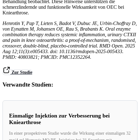
Behandlung beobachtet. Diese Hinweise unterstützen die
schmerzlindernde und funktionelle Wirksamkeit von OEC bei
Kniearthrose.
Henrotin Y, Pap T, Lieten S, Badot V, Dubuc JE, Urbin-Choffray D,
von Eynatten M, Johansen OE, Rau S, Brabants K. Oral enzyme
combination therapy reduces systemic inflammation, urinary CTXII
and pain in knee osteoarthritis: a proof-of-mechanism, randomised,
crossover, double-blind, placebo-controlled trial. RMD Open. 2025
Aug 12;11(3):e005433. doi: 10.1136/rmdopen-2025-005433.
PMID: 40803821; PMCID: PMC12352264.
Zur Studie
Verwandte Studien:
Einmalige Injektion zur Verbesserung bei
Kniearthrose
In einer prospektiven Studie wurde die Wirkung einer einmaligen 32