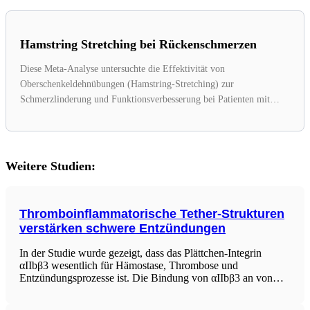
Hamstring Stretching bei Rückenschmerzen
Diese Meta-Analyse untersuchte die Effektivität von
Oberschenkeldehnübungen (Hamstring-Stretching) zur
Schmerzlinderung und Funktionsverbesserung bei Patienten mit
Rückenschmerzen. Die Analyse, die 14...
Weitere Studien:
Thromboinflammatorische Tether-Strukturen
verstärken schwere Entzündungen
In der Studie wurde gezeigt, dass das Plättchen-Integrin
αIIbβ3 wesentlich für Hämostase, Thrombose und
Entzündungsprozesse ist. Die Bindung von αIIbβ3 an von
Willebrand-Faktor oder Fibrin unter Flussbedingungen führt
zur Ansammlung in Plasma-Membran-Erweiterungen, den