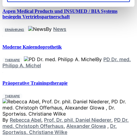
Aspen Medical Products und INSUMED / BIA Systems
besiegeln Vertriebspartnerschaft
By
News
ERNÄHRUNG
Moderne Knieendoprothetik
By
PD Dr. med.
THERAPIE
Philipp A. Michel
Präoperative Trainingstherapie
THERAPIE
By
Rebecca Abel
,
Prof. Dr. phil. Daniel Niederer
,
PD Dr.
med. Christoph Offerhaus
,
Alexander Glowa
,
Dr.
Sportwiss. Christiane Wilke