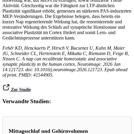
notwendig war, um MEPs zu erzeugen, sowie reduzierte Theta-
Aktivität. Gleichzeitig war die Fähigkeit zur LTP-ähnlichen
Plastizität signifikant erhöht, gemessen an stärkeren PAS-induzierten
MEP-Veränderungen. Die Ergebnisse belegen, dass bereits ein
kurzer Nap regenerierende Wirkung hat, die renormierende und
restorative Wirkung des Schlafs auf synaptische Homöostase und
associative Plastizität im Cortex fördert und somit Lern- und
Gedächtnisprozesse unterstützen kann.
Fehér KD, Henckaerts P, Hirsch V, Bucsenez U, Kuhn M, Maier
JG, Schneider CL, Hertenstein E, Mikutta C, Riemann D, Feige B,
Nissen C. A nap can recalibrate homeostatic and associative
synaptic plasticity in the human cortex. Neuroimage. 2026 Jan
14:121723. doi: 10.1016/j.neuroimage.2026.121723. Epub ahead
of print. PMID: 41544905.
Zur Studie
Verwandte Studien:
Mittagsschlaf und Gehirnvolumen