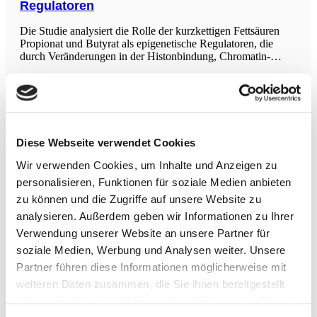
Regulatoren
Die Studie analysiert die Rolle der kurzkettigen Fettsäuren
Propionat und Butyrat als epigenetische Regulatoren, die
durch Veränderungen in der Histonbindung, Chromatin-
Zugänglichkeit und Genexpression wirken.Bei der Verdauung
von Ballaststoffen produziert das Darm-Mikrobiom als
Nebenprodukt in großen Mengen kurzkettige Fettsäuren. Die
häufigsten
Leinsamen und Blutdrucksenkung
Die Studie untersucht, wie wirksam Leinsamen in der
Diese Webseite verwendet Cookies
Senkung des Blutdrucks bei Personen mit kardiovaskulären
Risikofaktoren ist, indem sie eine systematische
Wir verwenden Cookies, um Inhalte und Anzeigen zu
Literaturübersicht und Metaanalyse von randomisierten
personalisieren, Funktionen für soziale Medien anbieten
kontrollierten Studien durchführt. Insgesamt wurden 18 RCTs
zu können und die Zugriffe auf unsere Website zu
einbezogen. Die gepoolte Analyse ergab, dass Leinsamen
Haustiere halten gesund
analysieren. Außerdem geben wir Informationen zu Ihrer
Verwendung unserer Website an unsere Partner für
Die Forschung zeigt, dass Haustierkontakt signifikante
soziale Medien, Werbung und Analysen weiter. Unsere
positive Auswirkungen auf die Stressbewältigung und die
Partner führen diese Informationen möglicherweise mit
entzündlichen Reaktionen von Erwachsenen hat, die in
urbanen Gebieten leben. In die Studie wurden körperlich und
weiteren Daten zusammen, die Sie ihnen bereitgestellt
emotional gesunde männliche Personen aufgenommen, die in
haben oder die sie im Rahmen Ihrer Nutzung der Dienste
einer Stadt mit mehr