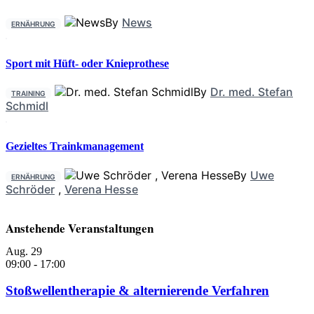
By
News
ERNÄHRUNG
Sport mit Hüft- oder Knieprothese
By
Dr. med. Stefan
TRAINING
Schmidl
Gezieltes Trainkmanagement
By
Uwe
ERNÄHRUNG
Schröder
,
Verena Hesse
Anstehende Veranstaltungen
Aug.
29
09:00
-
17:00
Stoßwellentherapie & alternierende Verfahren