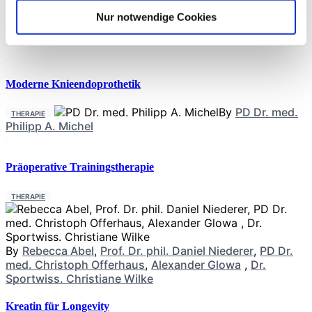
Timing und spezifische Nährstoffempfehlungen wird gezeigt,
wie Athleten ihre Leistungsfähigkeit durch verbesserte
Nur notwendige Cookies
Neueste Beiträge
Moderne Knieendoprothetik
By
PD Dr. med.
THERAPIE
Philipp A. Michel
Präoperative Trainingstherapie
THERAPIE
By
Rebecca Abel
,
Prof. Dr. phil. Daniel Niederer
,
PD Dr.
med. Christoph Offerhaus
,
Alexander Glowa
,
Dr.
Sportwiss. Christiane Wilke
Kreatin für Longevity