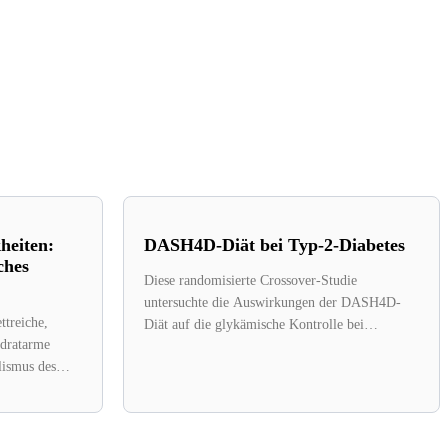
heiten:
DASH4D-Diät bei Typ-2-Diabetes
ches
Diese randomisierte Crossover-Studie
untersuchte die Auswirkungen der DASH4D-
ttreiche,
Diät auf die glykämische Kontrolle bei
ydratarme
Patienten mit Typ-2-Diabetes. Die DASH-Diät
lismus des
(Dietary Approaches...
oduktion...