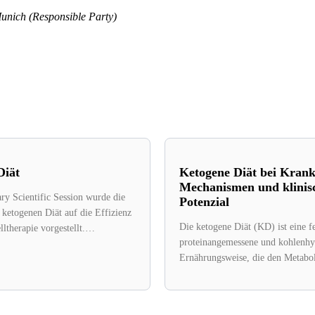
unich (Responsible Party)
Diät
Ketogene Diät bei Krank
Mechanismen und klinis
ary Scientific Session wurde die
Potenzial
ketogenen Diät auf die Effizienz
Die ketogene Diät (KD) ist eine fe
therapie vorgestellt.
proteinangemessene und kohlenh
ntigenrezeptor (CAR)...
Ernährungsweise, die den Metabo
Fastenzustands imitiert und die Pr