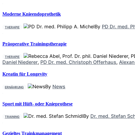
Moderne Knieendoprothetik
By
PD Dr. med. Ph
THERAPIE
Präoperative Trainingstherapie
THERAPIE
Daniel Niederer
,
PD Dr. med. Christoph Offerhaus
,
Alexan
Kreatin für Longevity
By
News
ERNÄHRUNG
Sport mit Hüft- oder Knieprothese
By
Dr. med. Stefan Sc
TRAINING
Gezieltes Trainkmanagement