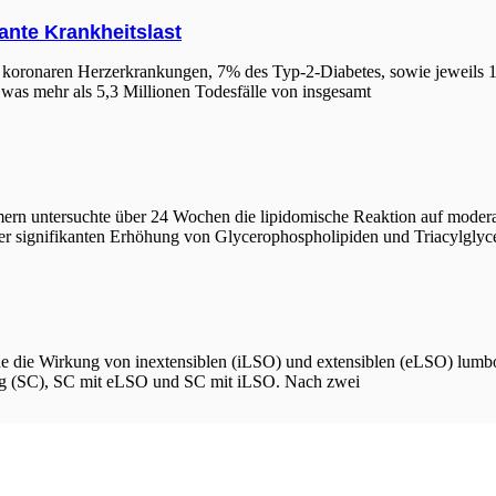
kante Krankheitslast
der koronaren Herzerkrankungen, 7% des Typ-2-Diabetes, sowie jeweil
h, was mehr als 5,3 Millionen Todesfälle von insgesamt
mern untersuchte über 24 Wochen die lipidomische Reaktion auf modera
iner signifikanten Erhöhung von Glycerophospholipiden und Triacylglyc
rde die Wirkung von inextensiblen (iLSO) und extensiblen (eLSO) lum
ung (SC), SC mit eLSO und SC mit iLSO. Nach zwei