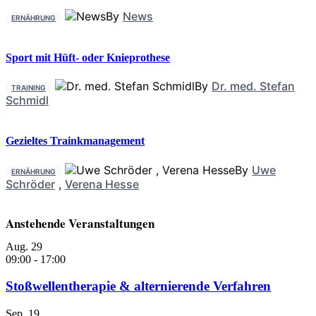
By
News
ERNÄHRUNG
Sport mit Hüft- oder Knieprothese
By
Dr. med. Stefan
TRAINING
Schmidl
Gezieltes Trainkmanagement
By
Uwe
ERNÄHRUNG
Schröder
,
Verena Hesse
Anstehende Veranstaltungen
Aug.
29
09:00
-
17:00
Stoßwellentherapie & alternierende Verfahren
Sep.
19