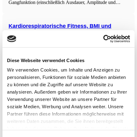
Gangfunktion (einschließlich Ausdauer, Amplitude und
Geschwindigkeit) der unteren Extremitäten bei Parkinson-
Patienten. Die Analyse, die 16 von 18 relevanten Studien mit
insgesamt 963 Teilnehmern einbezog,
Kardiorespiratorische Fitness, BMI und
Mortalität
Die systematische Überprüfung und Meta-Analyse beleuchtet,
wie kardiorespiratorische Fitness (CRF) und Body Mass
Index (BMI) gemeinsam das Risiko für Herz-Kreislauf-
Erkrankungen (CVD) und die Gesamtmortalität beeinflussen.
Diese Webseite verwendet Cookies
Insgesamt wurden 20 Artikel mit 398.716 Beobachtungen
Wir verwenden Cookies, um Inhalte und Anzeigen zu
analysiert. Die Ergebnisse zeigen, dass übergewichtige und
fitte
personalisieren, Funktionen für soziale Medien anbieten
Präoperatives morphofunktionelles
Assessment und individualisiertes Prähab-
zu können und die Zugriffe auf unsere Website zu
Programm
analysieren. Außerdem geben wir Informationen zu Ihrer
Verwendung unserer Website an unsere Partner für
Die Studie untersuchte die Durchführbarkeit einer
soziale Medien, Werbung und Analysen weiter. Unsere
präoperativen morphofunktionellen Beurteilung
(Morphofunctional Assessment) sowie die Wirksamkeit eines
Partner führen diese Informationen möglicherweise mit
individualisierten Prähabilitationsprogramms bei 138
weiteren Daten zusammen, die Sie ihnen bereitgestellt
Patientinnen und Patienten vor größeren elektiven
haben oder die sie im Rahmen Ihrer Nutzung der Dienste
Operationen. Ziel war es, Ernährungszustand, Muskelmasse,
Muskelkraft und funktionelle Leistungsfähigkeit vor dem
Zusammenhang Mund- und Darmflora und
gesammelt haben.