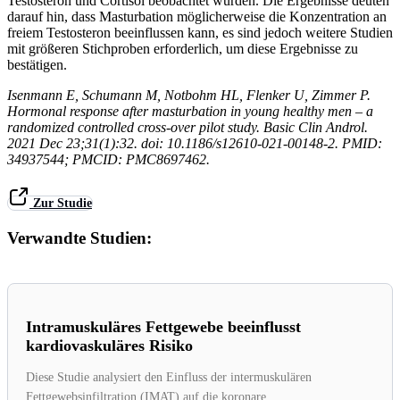
Testosteron und Cortisol beobachtet wurden. Die Ergebnisse deuten
darauf hin, dass Masturbation möglicherweise die Konzentration an
freiem Testosteron beeinflussen kann, es sind jedoch weitere Studien
mit größeren Stichproben erforderlich, um diese Ergebnisse zu
bestätigen.
Isenmann E, Schumann M, Notbohm HL, Flenker U, Zimmer P.
Hormonal response after masturbation in young healthy men – a
randomized controlled cross-over pilot study. Basic Clin Androl.
2021 Dec 23;31(1):32. doi: 10.1186/s12610-021-00148-2. PMID:
34937544; PMCID: PMC8697462.
Zur Studie
Verwandte Studien:
Intramuskuläres Fettgewebe beeinflusst
kardiovaskuläres Risiko
Diese Studie analysiert den Einfluss der intermuskulären
Fettgewebsinfiltration (IMAT) auf die koronare