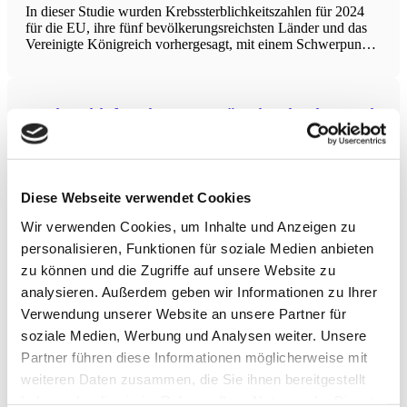
In dieser Studie wurden Krebssterblichkeitszahlen für 2024
für die EU, ihre fünf bevölkerungsreichsten Länder und das
Vereinigte Königreich vorhergesagt, mit einem Schwerpunkt
auf der Mortalität durch Darmkrebs (CRC). Basierend auf
Daten zur Krebssterblichkeit und Bevölkerungszahlen von
der WHO und Eurostat
Nachtschlaf geringer gestört durch Obst und
Gemüse
In einer Studie mit 34 jüngeren Erwachsenen
(Durchschnittsalter 28,3 Jahre) wurden über 201 Tage
Diese Webseite verwendet Cookies
Paarungen von selbstberichteter Ernährung und objektiv
gemessenem Schlaf mittels Actigraphie analysiert. Die
Wir verwenden Cookies, um Inhalte und Anzeigen zu
Schlafqualität wurde anhand des
Schlaffragmentierungsindexes beurteilt. Es zeigte sich, dass
personalisieren, Funktionen für soziale Medien anbieten
eine höhere Tagesaufnahme von
Sicherheitsprofile von Injektionstherapien bei
zu können und die Zugriffe auf unsere Website zu
Kniearthrose
analysieren. Außerdem geben wir Informationen zu Ihrer
Verwendung unserer Website an unsere Partner für
In dieser systematischen Übersicht mit Metaanalyse wurden
soziale Medien, Werbung und Analysen weiter. Unsere
559 Studien mit 76.061 Patienten ausgewertet, die
intraartikuläre Injektionstherapien bei Kniearthrose erhielten:
Partner führen diese Informationen möglicherweise mit
Kortikosteroide (CS, 7.121 Patienten), Hyaluronsäure (HA,
weiteren Daten zusammen, die Sie ihnen bereitgestellt
51.146), plättchenreiches Plasma (PRP, 11.941) und
haben oder die sie im Rahmen Ihrer Nutzung der Dienste
zellbasierte Therapien (5.853). Die Gesamtrate der Patienten