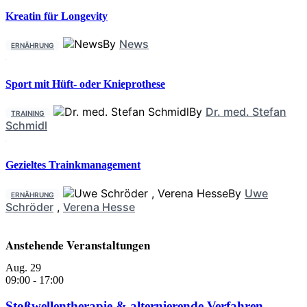
Kreatin für Longevity
By
News
ERNÄHRUNG
Sport mit Hüft- oder Knieprothese
By
Dr. med. Stefan
TRAINING
Schmidl
Gezieltes Trainkmanagement
By
Uwe
ERNÄHRUNG
Schröder
,
Verena Hesse
Anstehende Veranstaltungen
Aug.
29
09:00
-
17:00
Stoßwellentherapie & alternierende Verfahren