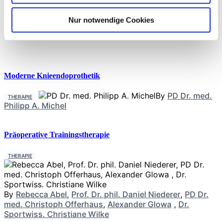
um die Wirksamkeit der Strahlenbehandlung zu verbessern.
Physische Aktivitäten wie Laufbandtraining zeigten eine
signifikante Erhöhung der Tumordurchblutung und eine
Nur notwendige Cookies
Verringerung des Gefäßwiderstands, was zu einer besseren
Neueste Beiträge
Moderne Knieendoprothetik
By
PD Dr. med.
THERAPIE
Philipp A. Michel
Präoperative Trainingstherapie
THERAPIE
By
Rebecca Abel
,
Prof. Dr. phil. Daniel Niederer
,
PD Dr.
med. Christoph Offerhaus
,
Alexander Glowa
,
Dr.
Sportwiss. Christiane Wilke