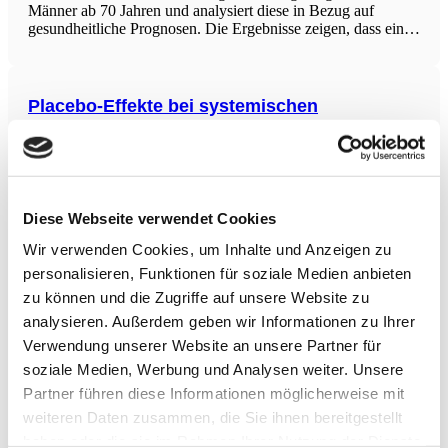
Männer ab 70 Jahren und analysiert diese in Bezug auf
gesundheitliche Prognosen. Die Ergebnisse zeigen, dass eine
schnellere Gehgeschwindigkeit mit einer besseren
Überlebensfähigkeit assoziiert ist. Ältere Männer, die mit einer
Geschwindigkeit von mehr als
Placebo-Effekte bei systemischen
Entzündungen
Die randomisierte kontrollierte Studie untersuchte die
Auswirkungen von Placebo-Effekten bei systemischen
Entzündungen, die durch Endotoxine induziert wurden. 124
gesunde Probanden erhielten entweder Ibuprofen oder ein
Diese Webseite verwendet Cookies
Placebo, jeweils mit positiver oder neutraler ärztlicher
Wir verwenden Cookies, um Inhalte und Anzeigen zu
Kommunikation über die Behandlung. Die Ergebnisse
zeigten, dass
personalisieren, Funktionen für soziale Medien anbieten
Ganzkörpervibration und intensives
Widerstandstraining
zu können und die Zugriffe auf unsere Website zu
analysieren. Außerdem geben wir Informationen zu Ihrer
Diese Studie erforscht die Auswirkungen der Kombination
Verwendung unserer Website an unsere Partner für
von progressivem Ganzkörper-Vibrationstraining (RVE) mit
intensivem Widerstandstraining (RE) über einen Zeitraum von
soziale Medien, Werbung und Analysen weiter. Unsere
6 Wochen. Es wurde festgestellt, dass RVE zu einer höheren
Partner führen diese Informationen möglicherweise mit
Aktivität der motorischen Einheiten (EMG/ttw) während
weiteren Daten zusammen, die Sie ihnen bereitgestellt
Kniebeugen führte, verglichen mit RE
haben oder die sie im Rahmen Ihrer Nutzung der Dienste
Injektion autologer, adipogener Stammzellen