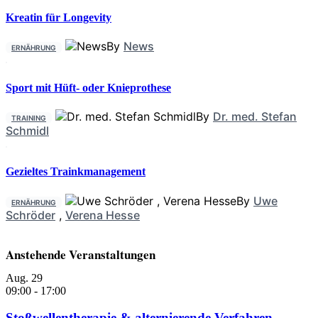
Kreatin für Longevity
By
News
ERNÄHRUNG
Sport mit Hüft- oder Knieprothese
By
Dr. med. Stefan
TRAINING
Schmidl
Gezieltes Trainkmanagement
By
Uwe
ERNÄHRUNG
Schröder
,
Verena Hesse
Anstehende Veranstaltungen
Aug.
29
09:00
-
17:00
Stoßwellentherapie & alternierende Verfahren