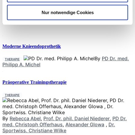
Personen im frühen Erwachsenenalter (ca. 37 Jahre), 1943 im
mittleren Alter (ca. 54 Jahre) und 885 im späten
Erwachsenenalter (ca. 71 Jahre). Über durchschnittlich 15 bis
Nur notwendige Cookies
37
Neueste Beiträge
Moderne Knieendoprothetik
By
PD Dr. med.
THERAPIE
Philipp A. Michel
Präoperative Trainingstherapie
THERAPIE
By
Rebecca Abel
,
Prof. Dr. phil. Daniel Niederer
,
PD Dr.
med. Christoph Offerhaus
,
Alexander Glowa
,
Dr.
Sportwiss. Christiane Wilke