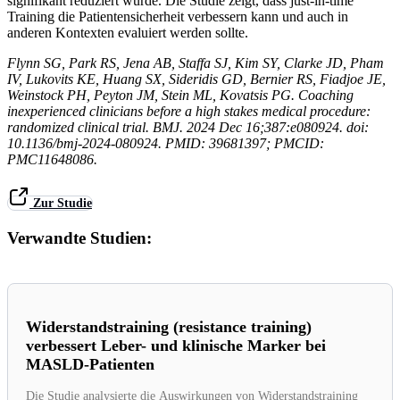
signifikant reduziert wurde. Die Studie zeigt, dass just-in-time
Training die Patientensicherheit verbessern kann und auch in
anderen Kontexten evaluiert werden sollte.
Flynn SG, Park RS, Jena AB, Staffa SJ, Kim SY, Clarke JD, Pham
IV, Lukovits KE, Huang SX, Sideridis GD, Bernier RS, Fiadjoe JE,
Weinstock PH, Peyton JM, Stein ML, Kovatsis PG. Coaching
inexperienced clinicians before a high stakes medical procedure:
randomized clinical trial. BMJ. 2024 Dec 16;387:e080924. doi:
10.1136/bmj-2024-080924. PMID: 39681397; PMCID:
PMC11648086.
Zur Studie
Verwandte Studien:
Widerstandstraining (resistance training)
verbessert Leber- und klinische Marker bei
MASLD-Patienten
Die Studie analysierte die Auswirkungen von Widerstandstraining