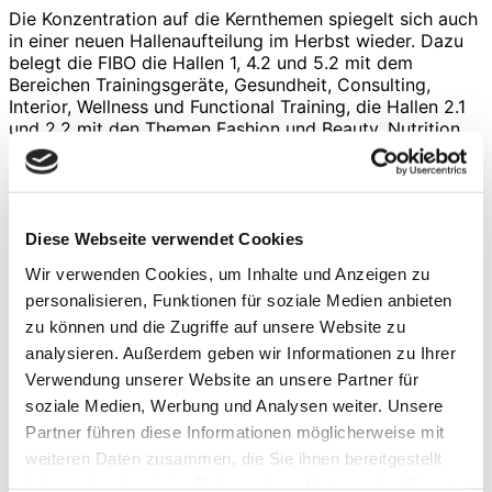
Die Konzentration auf die Kernthemen spiegelt sich auch
in einer neuen Hallenaufteilung im Herbst wieder. Dazu
belegt die FIBO die Hallen 1, 4.2 und 5.2 mit dem
Bereichen Trainingsgeräte, Gesundheit, Consulting,
Interior, Wellness und Functional Training, die Hallen 2.1
und 2.2 mit den Themen Fashion und Beauty, Nutrition,
Group Fitness und Bodybuilding. Für Fitnessbegeisterte
stehen Konzepte rund um Ernährung, Athletik, Lifestyle
und Gesundheit im Fokus. Auch die Möglichkeit, Geräte
und Workouts – coronakonform – auszuprobieren und
Stars und Athleten zu treffen, wird nicht fehlen.
Diese Webseite verwendet Cookies
Wir verwenden Cookies, um Inhalte und Anzeigen zu
Den Auftakt für die FIBO gibt das European Health
personalisieren, Funktionen für soziale Medien anbieten
Futures Forum (EHFF). Der international wichtigste
zu können und die Zugriffe auf unsere Website zu
Kongress für die Top-Entscheider der Fitnessbranche
analysieren. Außerdem geben wir Informationen zu Ihrer
findet am 3. November statt. Interaktive Sessions mit
Verwendung unserer Website an unsere Partner für
hochkarätigen europäischen und internationalen
soziale Medien, Werbung und Analysen weiter. Unsere
Referenten behandeln die Bereiche Gesundheit, Digitales,
Community und Standards. Zudem werden aktuelle
Partner führen diese Informationen möglicherweise mit
Marktdaten zum Stand der Branche nach Corona
weiteren Daten zusammen, die Sie ihnen bereitgestellt
veröffentlicht. Weitere Events von EuropeActive wie das
haben oder die sie im Rahmen Ihrer Nutzung der Dienste