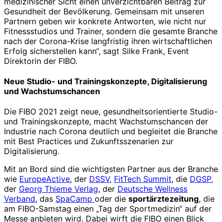
medizinischer Sicht einen unverzichtbaren Beitrag zur
Gesundheit der Bevölkerung. Gemeinsam mit unseren
Partnern geben wir konkrete Antworten, wie nicht nur
Fitnessstudios und Trainer, sondern die gesamte Branche
nach der Corona-Krise langfristig ihren wirtschaftlichen
Erfolg sicherstellen kann“, sagt Silke Frank, Event
Direktorin der FIBO.
Neue Studio- und Trainingskonzepte, Digitalisierung
und Wachstumschancen
Die FIBO 2021 zeigt neue, gesundheitsorientierte Studio-
und Trainingskonzepte, macht Wachstumschancen der
Industrie nach Corona deutlich und begleitet die Branche
mit Best Practices und Zukunftsszenarien zur
Digitalisierung.
Mit an Bord sind die wichtigsten Partner aus der Branche
wie
EuropeActive
, der
DSSV
,
FitTech Summit
, die
DGSP,
der
Georg Thieme Verlag
, der
Deutsche Wellness
Verband
, das
SpaCamp
oder die
sportärztezeitung
, die
am FIBO-Samstag einen „Tag der Sportmedizin“ auf der
Messe anbieten wird. Dabei wirft die FIBO einen Blick