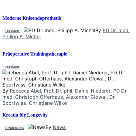
Moderne Knieendoprothetik
By
PD Dr. med.
THERAPIE
Philipp A. Michel
Präoperative Trainingstherapie
THERAPIE
By
Rebecca Abel
,
Prof. Dr. phil. Daniel Niederer
,
PD Dr.
med. Christoph Offerhaus
,
Alexander Glowa
,
Dr.
Sportwiss. Christiane Wilke
Kreatin für Longevity
By
News
ERNÄHRUNG