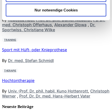
Präoperative Trainingstherapie
Nur notwendige Cookies
By
Rebecca Abel
,
Prof. Dr. phil. Daniel Niederer
,
PD Dr.
med. Christoph Offerhaus
,
Alexander Glowa
,
Dr.
Sportwiss. Christiane Wilke
TRAINING
Sport mit Hüft- oder Knieprothese
By
Dr. med. Stefan Schmidl
THERAPIE
Hochtontherapie
By
Univ.-Prof. Dr. phil. habil. Kuno Hottenrott
,
Christoph
Werner
,
Prof. Dr. Dr. med. Hans-Herbert Vater
Neueste Beiträge