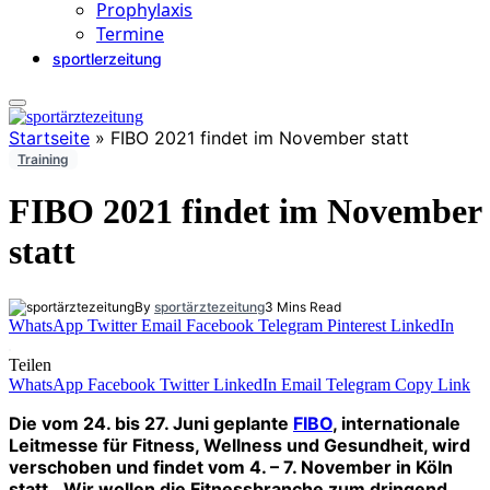
Prophylaxis
Termine
sportlerzeitung
Startseite
»
FIBO 2021 findet im November statt
Training
FIBO 2021 findet im November
statt
By
sportärztezeitung
3 Mins Read
WhatsApp
Twitter
Email
Facebook
Telegram
Pinterest
LinkedIn
Teilen
WhatsApp
Facebook
Twitter
LinkedIn
Email
Telegram
Copy Link
Die vom 24. bis 27. Juni geplante
FIBO
, internationale
Leitmesse für Fitness, Wellness und Gesundheit, wird
verschoben und findet vom 4. – 7. November in Köln
statt. „Wir wollen die Fitnessbranche zum dringend