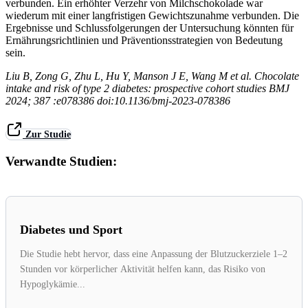
verbunden. Ein erhöhter Verzehr von Milchschokolade war
wiederum mit einer langfristigen Gewichtszunahme verbunden.
Die
Ergebnisse und Schlussfolgerungen der Untersuchung könnten für
Ernährungsrichtlinien und Präventionsstrategien von Bedeutung
sein.
Liu
B
,
Zong
G
,
Zhu
L
,
Hu
Y
,
Manson
J E
,
Wang
M
et al.
Chocolate
intake and risk of type 2 diabetes: prospective cohort studies
BMJ
2024;
387
:e078386
doi:10.1136/bmj-2023-078386
Zur Studie
Verwandte Studien:
Diabetes und Sport
Die Studie hebt hervor, dass eine Anpassung der Blutzuckerziele 1–2
Stunden vor körperlicher Aktivität helfen kann, das Risiko von
Hypoglykämie...