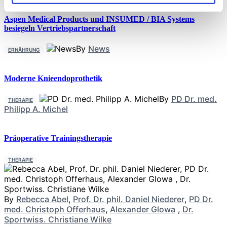
Aspen Medical Products und INSUMED / BIA Systems
besiegeln Vertriebspartnerschaft
By
News
ERNÄHRUNG
Moderne Knieendoprothetik
By
PD Dr. med.
THERAPIE
Philipp A. Michel
Präoperative Trainingstherapie
THERAPIE
By
Rebecca Abel
,
Prof. Dr. phil. Daniel Niederer
,
PD Dr.
med. Christoph Offerhaus
,
Alexander Glowa
,
Dr.
Sportwiss. Christiane Wilke