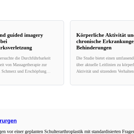
nd guided imagery
Körperliche Aktivität un
 bei
chronische Erkrankunge
ksverletzung
Behinderungen
ersuchte die Durchführbarkeit
Die Studie bietet einen umfassen
it von Massagetherapie zur
über aktuelle Leitlinien zu körper
n Schmerz und Erschöpfung
Aktivität und sitzendem Verhalte
Personen mit
mit chronischen Erkrankungen,...
rletzungen....
irurgen
en vor einer geplanten Schulterarthroplastik mit standardisierten Frag