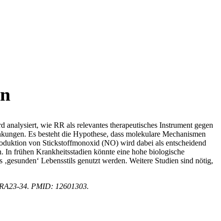
en
 analysiert, wie RR als relevantes therapeutisches Instrument gegen
ankungen. Es besteht die Hypothese, dass molekulare Mechanismen
roduktion von Stickstoffmonoxid (NO) wird dabei als entscheidend
. In frühen Krankheitsstadien könnte eine hohe biologische
 ‚gesunden‘ Lebensstils genutzt werden. Weitere Studien sind nötig,
(2):RA23-34. PMID: 12601303.