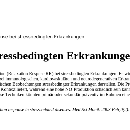
nse bei stressbedingten Erkrankungen
tressbedingten Erkrankung
ion (Relaxation Respnse RR) bei stressbedingten Erkrankungen. Es wird
e bei immunologischen, kardiovaskulären und neurodegenerativen Erkr
ischen Beobachtungen stressbedingter Erkrankungen darstellen. Die P
 Kontext liefert, während eine hohe NO-Produktion schädlich sein kann
iese Techniken könnten primär oder sekundär präventiv im Rahmen eines
ation response in stress-related diseases. Med Sci Monit. 2003 Feb;9