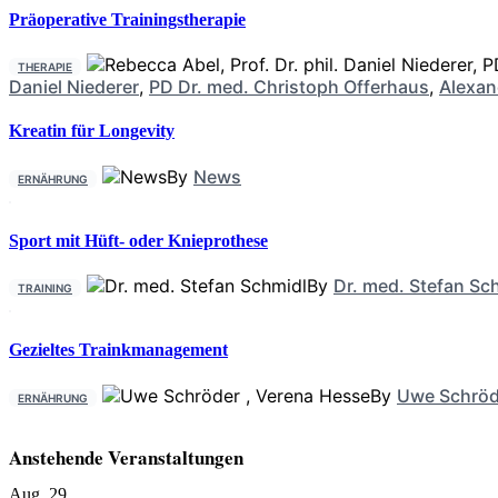
Präoperative Trainingstherapie
THERAPIE
Daniel Niederer
,
PD Dr. med. Christoph Offerhaus
,
Alexan
Kreatin für Longevity
By
News
ERNÄHRUNG
Sport mit Hüft- oder Knieprothese
By
Dr. med. Stefan Sc
TRAINING
Gezieltes Trainkmanagement
By
Uwe Schröd
ERNÄHRUNG
Anstehende Veranstaltungen
Aug.
29