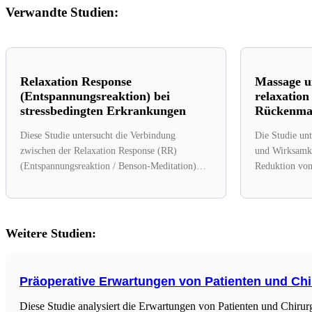
Verwandte Studien:
Relaxation Response
Massage u
(Entspannungsreaktion) bei
relaxation
stressbedingten Erkrankungen
Rückenmar
Diese Studie untersucht die Verbindung
Die Studie unt
zwischen der Relaxation Response (RR)
und Wirksamke
(Entspannungsreaktion / Benson-Meditation)
Reduktion vo
nach Herbert Benson und stressbedingten
(fatigue) bei 
Erkrankungen. Sie...
Rückenmarksve
Weitere Studien:
Präoperative Erwartungen von Patienten und Ch
Diese Studie analysiert die Erwartungen von Patienten und Chirurg