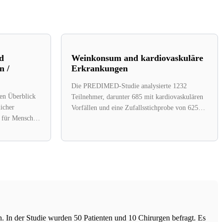
d
Weinkonsum and kardiovaskuläre
n /
Erkrankungen
Die PREDIMED-Studie analysierte 1232
den Überblick
Teilnehmer, darunter 685 mit kardiovaskulären
licher
Vorfällen und eine Zufallsstichprobe von 625
n für Menschen
Personen. Die Studie verwendete
Urintartarinsäure...
en. In der Studie wurden 50 Patienten und 10 Chirurgen befragt. Es