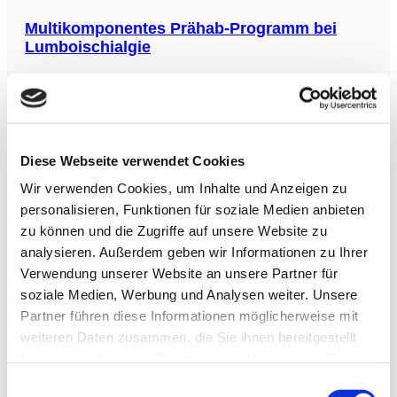
zeigten, dass ExCR keinen Einfluss auf die Gesamtmortalität
(8,3% gegenüber
Multikomponentes Prähab-Programm bei
Lumboischialgie
Die Studie evaluiert die Wirksamkeit eines multikomponenten
Prähabilitationsprogramms bei Patienten, die sich einer
Operation wegen Lumboischialgie unterziehen. Das
Programm kombiniert therapeutische Übungen,
Rückenschulung und Schmerzneurowissenschaftliche
Aufklärung (PNE), vermittelt als Video zu Hause, im
Diese Webseite verwendet Cookies
Vergleich zu einem Kontrollprogramm mit schriftlichen
Kardiovaskuläre Fitness mindert
Wir verwenden Cookies, um Inhalte und Anzeigen zu
Übungsanweisungen.
Mortalitätsrisiko durch Alkoholkonsum
personalisieren, Funktionen für soziale Medien anbieten
In der norwegischen HUNT-Studie mit 24.853 gesunden
zu können und die Zugriffe auf unsere Website zu
Erwachsenen (Durchschnittsalter 54,7 Jahre, 54,1 % Frauen)
analysieren. Außerdem geben wir Informationen zu Ihrer
wurden Daten über 16,6 Jahre analysiert. Die Teilnehmer
Verwendung unserer Website an unsere Partner für
wurden hinsichtlich ihres Alkoholkonsums in Abstinenz,
empfohlenem Konsum und über dem empfohlenen Konsum
soziale Medien, Werbung und Analysen weiter. Unsere
eingeteilt sowie in fitte und
Partner führen diese Informationen möglicherweise mit
IOC-Konsensuserklärung:
weiteren Daten zusammen, die Sie ihnen bereitgestellt
Nahrungsergänzungsmittel und
haben oder die sie im Rahmen Ihrer Nutzung der Dienste
Hochleistungssportler
gesammelt haben.
Einwilligungsauswahl