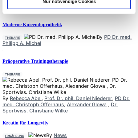
manuelle Therapie, Massage, Elektrotherapie, psychologische
Nur notwendige Cookies
Verfahren, Medikamente, Physiotherapie,
Moderne Knieendoprothetik
By
PD Dr. med.
THERAPIE
Philipp A. Michel
Präoperative Trainingstherapie
THERAPIE
By
Rebecca Abel
,
Prof. Dr. phil. Daniel Niederer
,
PD Dr.
med. Christoph Offerhaus
,
Alexander Glowa
,
Dr.
Sportwiss. Christiane Wilke
Kreatin für Longevity
By
News
ERNÄHRUNG