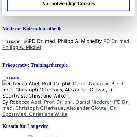
Nur notwendige Cookies
Neueste Beiträge
Moderne Knieendoprothetik
By
PD Dr. med.
THERAPIE
Philipp A. Michel
Präoperative Trainingstherapie
THERAPIE
By
Rebecca Abel
,
Prof. Dr. phil. Daniel Niederer
,
PD Dr.
med. Christoph Offerhaus
,
Alexander Glowa
,
Dr.
Sportwiss. Christiane Wilke
Kreatin für Longevity