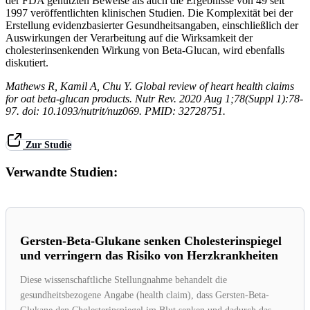
der FDA genutzten Beweise als auch die Ergebnisse von 49 seit
1997 veröffentlichten klinischen Studien. Die Komplexität bei der
Erstellung evidenzbasierter Gesundheitsangaben, einschließlich der
Auswirkungen der Verarbeitung auf die Wirksamkeit der
cholesterinsenkenden Wirkung von Beta-Glucan, wird ebenfalls
diskutiert.
Mathews R, Kamil A, Chu Y. Global review of heart health claims
for oat beta-glucan products. Nutr Rev. 2020 Aug 1;78(Suppl 1):78-
97. doi: 10.1093/nutrit/nuz069. PMID: 32728751.
Zur Studie
Verwandte Studien:
Gersten-Beta-Glukane senken Cholesterinspiegel
und verringern das Risiko von Herzkrankheiten
Diese wissenschaftliche Stellungnahme behandelt die
gesundheitsbezogene Angabe (health claim), dass Gersten-Beta-