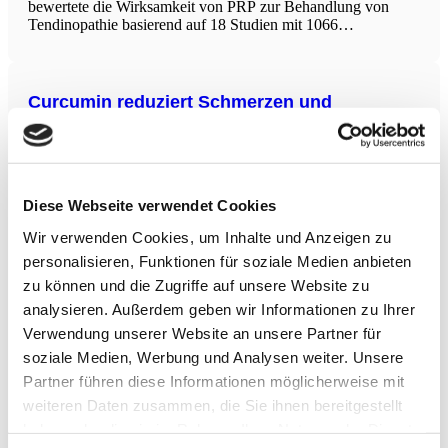
bewertete die Wirksamkeit von PRP zur Behandlung von
Tendinopathie basierend auf 18 Studien mit 1066
Teilnehmern. Die größte Verbesserung wurde bei der
Verwendung von hochzellulären leukocytenreichen PRP-
Vorbereitungen (LR-PRP) festgestellt. Besonders das GPS
Kit, MyCells Kit,
Curcumin reduziert Schmerzen und
verbessert Funktion bei Kniearthrose
Osteoarthritis (OA) ist eine der häufigsten degenerativen
Gelenkerkrankungen. Diese Umbrella-Metaanalyse fasst die
Evidenz aus 11 Metaanalysen randomisierter kontrollierter
Diese Webseite verwendet Cookies
Studien zusammen, die bis September 2023 publiziert wurden
und die Wirkung von Curcumin bei Kniearthrose
Wir verwenden Cookies, um Inhalte und Anzeigen zu
untersuchten. Mit der Anwendung eines Random-Effects-
personalisieren, Funktionen für soziale Medien anbieten
Modells wurden
Mind-Body-Interventionen bei
zu können und die Zugriffe auf unsere Website zu
gastrointestinalen Begleiterkrankungen
analysieren. Außerdem geben wir Informationen zu Ihrer
Schlafstörungen treten häufig bei Patienten mit
Verwendung unserer Website an unsere Partner für
gastrointestinalen (GI) Erkrankungen auf, wobei eine
soziale Medien, Werbung und Analysen weiter. Unsere
bidirektionale Beziehung zwischen Schlaf und GI-
Partner führen diese Informationen möglicherweise mit
Symptomen besteht, die durch gemeinsame biopsychosoziale
und kognitiv-behaviorale Mechanismen, wie etwa eine
weiteren Daten zusammen, die Sie ihnen bereitgestellt
veränderte Stressreaktion, beeinflusst wird. Die Behandlung
haben oder die sie im Rahmen Ihrer Nutzung der Dienste
von Schlafproblemen kann somit auch
Achtsamkeitsbasierte Therapie und kognitive