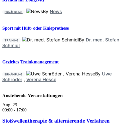
By
News
ERNÄHRUNG
Sport mit Hüft- oder Knieprothese
By
Dr. med. Stefan
TRAINING
Schmidl
Gezieltes Trainkmanagement
By
Uwe
ERNÄHRUNG
Schröder
,
Verena Hesse
Anstehende Veranstaltungen
Aug.
29
09:00
-
17:00
Stoßwellentherapie & alternierende Verfahren