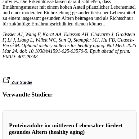
aufwies.
Die Erkenntnisse lassen darauf schließen, dass
Ernährungsmuster mit einem hohen Anteil pflanzlicher Lebensmittel
und einer moderaten Einbeziehung gesunder tierischer Lebensmittel
zu einem insgesamt gesunden Altern beitragen und als Richtschnur
für zukünftige Ernährungsrichtlinien dienen können.
Tessier AJ, Wang F, Korat AA, Eliassen AH, Chavarro J, Grodstein
F, Li J, Liang L, Willett WC, Sun Q, Stampfer MJ, Hu FB, Guasch-
Ferré M. Optimal dietary patterns for healthy aging. Nat Med. 2025
Mar 24. doi: 10.1038/s41591-025-03570-5. Epub ahead of print.
PMID: 40128348.
Zur Studie
Verwandte Studien:
Proteinzufuhr im mittleren Lebensalter fördert
gesundes Altern (healthy aging)