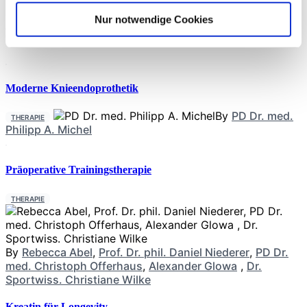
an der Studie teil, die bereits in einer früheren randomisierten
Nur notwendige Cookies
Neueste Beiträge
Moderne Knieendoprothetik
By
PD Dr. med.
THERAPIE
Philipp A. Michel
Präoperative Trainingstherapie
THERAPIE
By
Rebecca Abel
,
Prof. Dr. phil. Daniel Niederer
,
PD Dr.
med. Christoph Offerhaus
,
Alexander Glowa
,
Dr.
Sportwiss. Christiane Wilke
Kreatin für Longevity