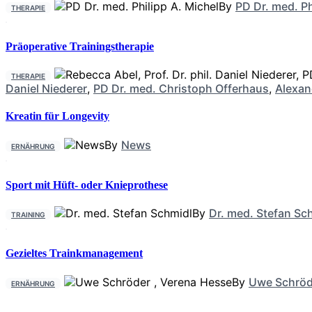
By
PD Dr. med. Ph
THERAPIE
Präoperative Trainingstherapie
THERAPIE
Daniel Niederer
,
PD Dr. med. Christoph Offerhaus
,
Alexan
Kreatin für Longevity
By
News
ERNÄHRUNG
Sport mit Hüft- oder Knieprothese
By
Dr. med. Stefan Sc
TRAINING
Gezieltes Trainkmanagement
By
Uwe Schröd
ERNÄHRUNG