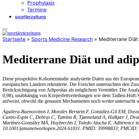
Prophylaxis
Termine
sportlerzeitung
Startseite
»
Sports Medicine Research
»
Mediterrane Diät
Mediterrane Diät und adi
Diese prospektive Kohortenstudie analysierte Daten aus der European
europäischen Ländern rekrutierte. Die Forscher untersuchten den Z
Berücksichtigung von Adipositas als möglichem Vermittler. Die Analy
0,98), unabhängig von Körperfettverteilungen wie dem Taillen-Hüft-V
aufweist, obwohl die genauen Mechanismen noch weiter untersucht 
Aguilera-Buenosvinos I, Morales Berstein F, González-Gil EM, Dossu
Castro-Espin C, Debras C, Tumino R, Tjønneland A, Halkjær J, Dra
Martínez-González MÁ, Huybrechts I, Toledo Atucha E. Adherence t
10.1001/jamanetworkopen.2024.61031. PMID: 39998833; PMCID