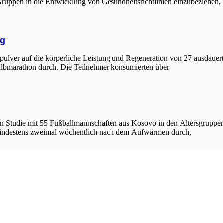
he Gruppen in die Entwicklung von Gesundheitsrichtlinien einzubeziehen,
ng
ulver auf die körperliche Leistung und Regeneration von 27 ausdauertr
Halbmarathon durch. Die Teilnehmer konsumierten über
 Studie mit 55 Fußballmannschaften aus Kosovo in den Altersgruppe
 mindestens zweimal wöchentlich nach dem Aufwärmen durch,