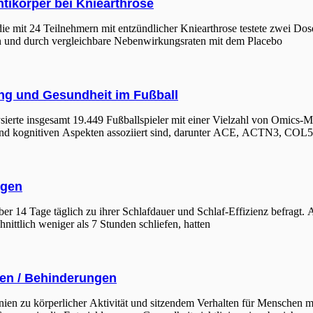
ntikörper bei Kniearthrose
udie mit 24 Teilnehmern mit entzündlicher Kniearthrose testete zwei D
ten und durch vergleichbare Nebenwirkungsraten mit dem Placebo
ng und Gesundheit im Fußball
sierte insgesamt 19.449 Fußballspieler mit einer Vielzahl von Omics-
t und kognitiven Aspekten assoziiert sind, darunter ACE, ACTN3, CO
ngen
r 14 Tage täglich zu ihrer Schlafdauer und Schlaf-Effizienz befragt.
ittlich weniger als 7 Stunden schliefen, hatten
gen / Behinderungen
linien zu körperlicher Aktivität und sitzendem Verhalten für Mensche