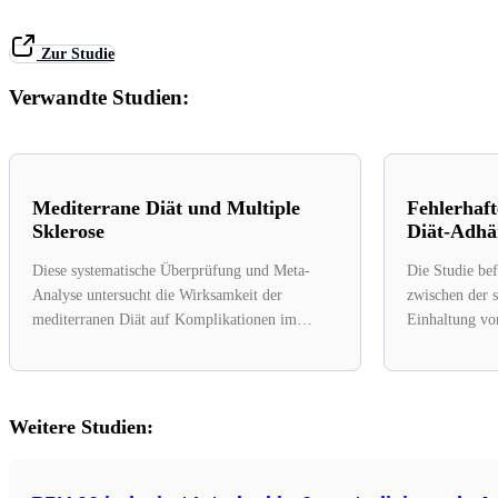
Zur Studie
Verwandte Studien:
Mediterrane Diät und Multiple
Fehlerhaft
Sklerose
Diät-Adhä
Diese systematische Überprüfung und Meta-
Die Studie bef
Analyse untersucht die Wirksamkeit der
zwischen der s
mediterranen Diät auf Komplikationen im
Einhaltung v
Zusammenhang mit Multipler Sklerose (MS).
bei US-amerik
Eine...
Weitere Studien: