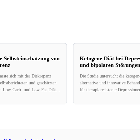
e Selbsteinschätzung von
Ketogene Diät bei Depre
renz
und bipolaren Störunge
asste sich mit der Diskrepanz
Die Studie untersucht die ketogene
elbstberichteten und geschätzten
alternative und innovative Behan
on Low-Carb- und Low-Fat-Diäten
für therapieresistente Depressione
anischen Erwachsenen....
Störungen, Kranke, für die...