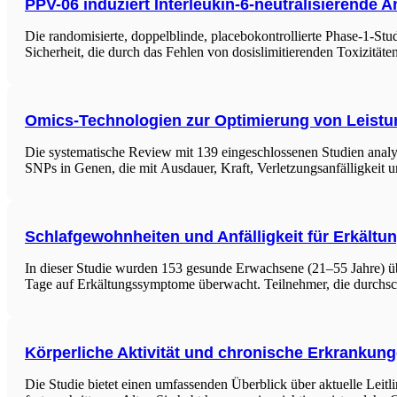
PPV-06 induziert Interleukin-6-neutralisierende A
Die randomisierte, doppelblinde, placebokontrollierte Phase-1-St
Sicherheit, die durch das Fehlen von dosislimitierenden Toxizitä
Omics-Technologien zur Optimierung von Leistu
Die systematische Review mit 139 eingeschlossenen Studien analy
SNPs in Genen, die mit Ausdauer, Kraft, Verletzungsanfälligkei
Schlafgewohnheiten und Anfälligkeit für Erkältu
In dieser Studie wurden 153 gesunde Erwachsene (21–55 Jahre) übe
Tage auf Erkältungssymptome überwacht. Teilnehmer, die durchschn
Körperliche Aktivität und chronische Erkrankun
Die Studie bietet einen umfassenden Überblick über aktuelle Leit