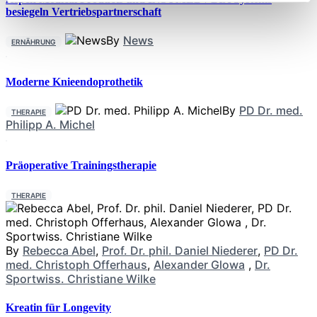
besiegeln Vertriebspartnerschaft
By
News
ERNÄHRUNG
Moderne Knieendoprothetik
By
PD Dr. med.
THERAPIE
Philipp A. Michel
Präoperative Trainingstherapie
THERAPIE
By
Rebecca Abel
,
Prof. Dr. phil. Daniel Niederer
,
PD Dr.
med. Christoph Offerhaus
,
Alexander Glowa
,
Dr.
Sportwiss. Christiane Wilke
Kreatin für Longevity