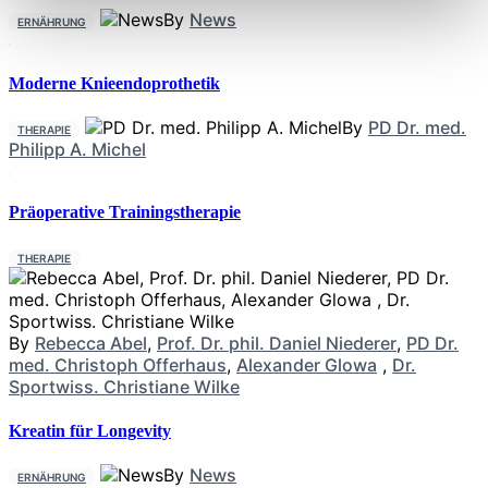
By
News
ERNÄHRUNG
Moderne Knieendoprothetik
By
PD Dr. med.
THERAPIE
Philipp A. Michel
Präoperative Trainingstherapie
THERAPIE
By
Rebecca Abel
,
Prof. Dr. phil. Daniel Niederer
,
PD Dr.
med. Christoph Offerhaus
,
Alexander Glowa
,
Dr.
Sportwiss. Christiane Wilke
Kreatin für Longevity
By
News
ERNÄHRUNG