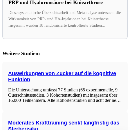
PRP und Hyaluronsäure bei Kniearthrose
Diese systematische Übersichtsarbeit und Metaanalyse untersucht die
Wirksamkeit von PRP- und HA-Injektionen bei Kniearthrose.
Insgesamt wurden 18 randomisierte kontrollierte Studien...
Weitere Studien:
Auswirkungen von Zucker auf die kognitive
Funktion
Die Untersuchung umfasst 77 Studien (65 experimentelle, 9
Querschnittsstudien, 3 Kohortenstudien) mit insgesamt über
16.000 Teilnehmern. Alle Kohortenstudien und acht der neun
Querschnittsstudien berichteten über signifikante positive
Zusammenhänge zwischen dem Konsum von zugesetztem
Zucker und dem Risiko kognitiver Beeinträchtigungen. Im
Moderates Krafttraining senkt langfristig das
Sterberisiko