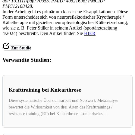
doi: 10.1111/papr.70055. PMID: 40521698; PMCID:
PMC12168428.
In der Arbeit geht es primär um klassische Eisapplikationen. Diese
Form unterscheidet sich von neuroreflektorischer Kryotherapie /
Kältetherapie mit gezielter neurophysiologischer Kältereizsetzung,
wie sie z. B. Peter Stiller in seinem Artikel (sportärztezeitung
4/2024) beschreibt. Den Artikel finden Sie
HIER
Zur Studie
Verwandte Studien:
Krafttraining bei Kniearthrose
Diese systematische Übersichtsarbeit und Netzwerk-Metaanalyse
bewertet die Wirksamkeit von drei Arten des Krafttrainings /
resistance training (RT) bei Kniearthrose: isometrisches...