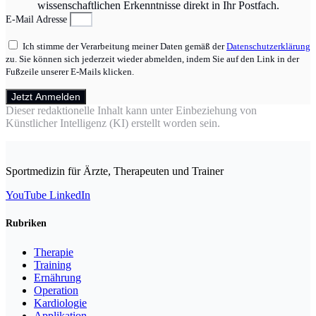
wissenschaftlichen Erkenntnisse direkt in Ihr Postfach.
E-Mail Adresse
Ich stimme der Verarbeitung meiner Daten gemäß der
Datenschutzerklärung
zu. Sie können sich jederzeit wieder abmelden, indem Sie auf den Link in der
Fußzeile unserer E-Mails klicken.
Jetzt Anmelden
Dieser redaktionelle Inhalt kann unter Einbeziehung von
Künstlicher Intelligenz (KI) erstellt worden sein.
Sportmedizin für Ärzte, Therapeuten und Trainer
YouTube
LinkedIn
Rubriken
Therapie
Training
Ernährung
Operation
Kardiologie
Applikation